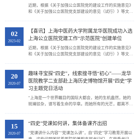
近期，根据《关于加强公立医院党的建设工作的实施意见》
和《关于加强公立医院党支部建设的意见（试行）》等文件
精神要求，经推荐申报、资格审查、现场答辩、结果公示，
上海中医药大学附属龙华医院骨伤学科党支部成功...
【喜讯】上海中医药大学附属龙华医院成功入选
02
上海公立医院党建工作“示范医院”创建单位
2023-02
近期，根据《关于加强公立医院党的建设工作的实施意见》
和《关于加强公立医院党支部建设的意见（试行）》等文件
精神要求，经推荐申报、资格审查、现场答辩、结果公示，
上海中医药大学附属龙华医院成功入选上海公立医...
趣味寻宝探“四史”，线索搜寻悟“初心”——龙华
20
医院教学二支部赴上海历史博物馆开展“四史”学
2020-07
习主题党日活动
“上海是一个世界瞩目的国际大都会，她的生机盎然，她的
斑斓驳杂，谱写着生命的华章。而她所有的光芒，都离不开
丰厚的文化底蕴，丰富的历史遗存。”为深入贯彻落实龙华
医院党委关于“四史”学习教育的部署要求，推动...
“四史”党课如何讲，集体备课齐出招
15
“党课讲什么内容”“党课怎么讲”，自“四史”学习教育开展以
2020-07
来，这些问题困扰着医院的兼职支部书记们。在党委书记调