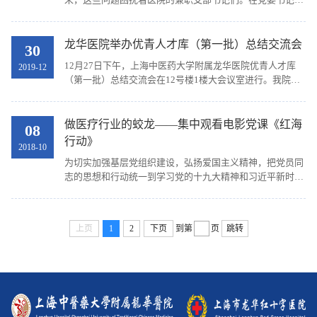
研中，很多支部书记提到：“让我们进行医学专业授课毫无
压力，但作为支部书记，要上好党课确实有...
龙华医院举办优青人才库（第一批）总结交流会
30
12月27日下午，上海中医药大学附属龙华医院优青人才库
2019-12
（第一批）总结交流会在12号楼1楼大会议室进行。我院党
委书记刘胜、组织部部长王倩蕾、人力资源部副主任孙亚
雯、优青人才库（第一批）成员参加此次总结交流会，会...
做医疗行业的蛟龙——集中观看电影党课《红海
08
行动》
2018-10
为切实加强基层党组织建设，弘扬爱国主义精神，把党员同
志的思想和行动统一到学习党的十九大精神和习近平新时代
中国特色社会主义思想上来，进一步增强党组织的凝聚力，
2018年9月19日下午，上海中医药大学附属龙华医院...
上页
1
2
下页
到第
页
跳转