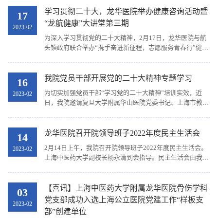
活动，会议由我院党委副书记、纪委书记高炬主持。...
学习贯彻二十大，龙华医院举办健康咨询活动暨
17
“龙航健康”大讲堂第三期
2023-02
为深入学习贯彻党的二十大精神，2月17日，龙华医院与航
头镇政府联合举办“携手奋进新征程，志愿服务青春行”健康
咨询活动暨“龙航健康”大讲堂第三期活动。此活动由龙华医
院第二期中青年骨干培训班与门诊办公室共同承...
我院党员干部开展党的二十大精神专题学习
16
为切实加强党员干部“学习党的二十大精神”培训实效，近
2023-02
日，我院邀请复旦大学附属华山医院党委书记、上海市教卫
工作党委系统学习贯彻党的二十大精神专家宣讲团成员邹和
建教授作《深入学习领会党的二十大精神深刻领悟...
龙华医院召开院领导班子2022年度民主生活会
14
2月14日上午，我院召开院领导班子2022年度民主生活会。
2023-02
上海中医药大学副校长杨永清到会指导。民主生活会由我院
党委书记肖臻主持。 在上海中医药大学党委的指导下，我院
党委扎实做好会前各项准备工作。制定民主生活会...
【喜讯】上海中医药大学附属龙华医院骨伤学科
03
党支部成功入选上海公立医院党建工作“样板支
2023-02
部”创建单位