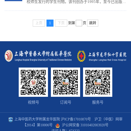
校师生发行的学生刊物。该刊创办于1995年，至今已出版30
期。一直以来以“反映和展示龙华学生的校园生活和临床风
采”为宗旨，以“促进学生的全面发展，着重培养学生的文学
创作能力”为目的，内容涉及和涵盖学生校园生活的方方面
上页
1
下页
到第
页
跳转
面和临床实习的点点滴滴。十余载的风雨历程，她见证了很
多学生从初入大学的青涩到走向毕业时的成熟，引领了一届
届莘莘学子在追求梦想的道路上果敢前行。...
视频号
订阅号
服务号
上海中医药大学附属龙华医院
沪ICP备17010870号
沪卫（中医）网审
【2014】第10006号
沪公网安备 31010402003920号