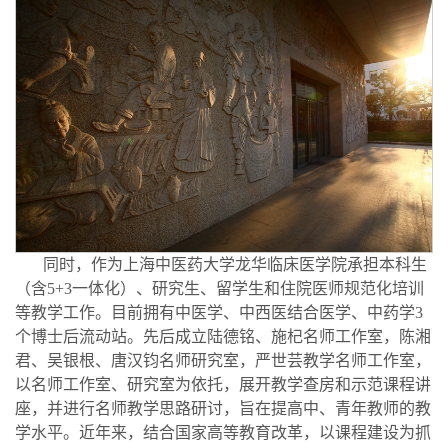
同时，作为上海中医药大学龙华临床医学院承担本科生
（含5+3一体化）、研究生、留学生和住院医师规范化培训
等教学工作。目前拥有中医学、中西医结合医学、中药学3
个博士后流动站。先后成立陆德铭、施杞名师工作室，陈湘
君、吴银根、唐汉钧名师研究室，严世芸教学名师工作室，
以名师工作室、研究室为依托，展开教学查房和示范课程讲
座，并进行名师教学思路研讨，旨在提高中、青年教师的教
学水平。近年来，结合国家高等教育改革，以课程建设为抓