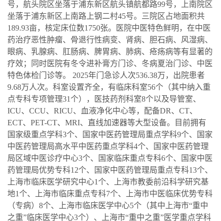
号，航头院区坐落于浦东新区航头镇航都路99号，上南院区
坐落于浦东新区上南路上钢二村45号。三院区占地面积共
189.93亩，核定床位数1750张。医院中医特色鲜明，在中医
药治疗恶性肿瘤、骨退行性病变、肾病、胆石病、风湿病、
眼病、乳腺病、肛肠病、脾胃病、肺病、疮疡病等有显著的
疗效；同时医院有冬令进补膏方门诊、冬病夏治门诊、中医
特色体检门诊等。 2025年门急诊人次536.38万，出院患者
9.68万人次。科室设置齐全，有临床科室56个（其中纳入重
点专科专项管理31个），医技药剂科室8个以及导管室、
ICU、CCU、RICU、血液净化中心等，配备DR、CT、
ECT、PET-CT、MRI、直线加速器等大型设备。目前拥有
国家级重点学科3个、国家中医药管理局重点学科9个、国家
中医药管理局高水平中医药重点学科4个、国家中医药管理
局区域中医诊疗中心3个、国家临床重点专科6个、国家中医
药管理局优势专科12个、国家中医药管理局重点专科13个、
上海市临床医学研究中心1个、上海市教委前沿科学研究基
地1个、上海市临床重点专科7个、上海市中医临床优势专科
（专病）8个、上海市临床医学中心5个（其中上海市“重中
之重”临床医学中心3个）、上海市“重中之重”医学重点学科