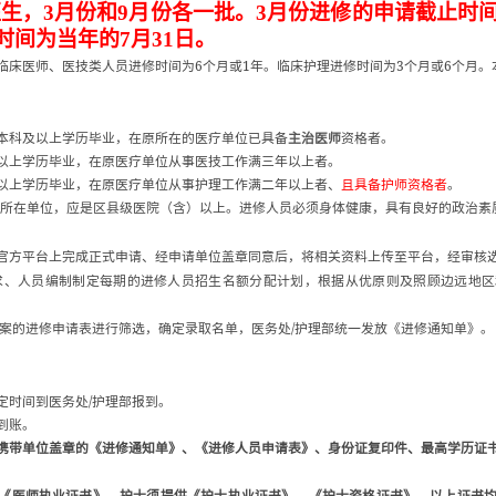
医生，
3
月份和
9
月份各一批。
3
月份进修的申请截止时
时间为当年的
7
月
31
日。
6
1
3
6
临床医师、医技类人员进修时间为
个月或
年。临床护理进修时间为
个月或
个月。
本科及以上学历毕业，在原所在的医疗单位已
具备
主治医师
资格者。
以上学历毕业，在原医疗单位从事医技工作满
三年以上者。
以上学历毕业，在原医疗单位从事护理工作满
二年以上者、
且具备护师资格者
。
所在单位，应是区县级医院（含）以上。进修
人员必须身体健康，具有良好的政治素
官方平台上完成正式申请、经申请单位盖章同意后，将相关资料上传至平台，经审核
求、人员编制制定每期的进修人员招生名额分配计划，根据从优原则及照顾边远地区
/
案的进修申请表进行筛选，确定录取名单，医务处
护理部统一发放《进修通知单》。
/
定时间到医务处
护理部报到。
到账。
携带单位盖章的《进修通知单》、《进修人员申请表》、身份证复印件、最高学历证
《医师执业证书》，护士须提供《护士执业证书》、《护士资格证书》。以上证书