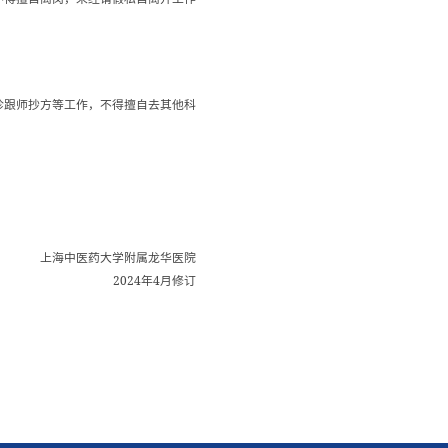
诊跟师抄方等工作，不得擅自去其他科
上海中医药大学附属龙华医院
2024
4
年
月修订