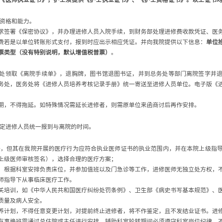
资格和能力。
求签署《保密协议》，并办理进修人员入院手续，到财务部处理进修费收款凭证、医
费若是以单位转账形式支付，报到时应出示相应凭证。并向我院提供以下信息：
单位
票类型（没有特别说明，默认增值税普票）
。
处领取《离院手续单》，退胸牌，图书馆退图书证，并到总务处等部门离院签字并
务处，医务处将《进修人员培养考核记录手册》统一寄送至进修人员单位。电子版《
期，不得拖延。如特殊情况需延长进修者，则需原单位来函商讨后再作安排。
定进修人员统一报到与离院的时间。
册，但其在我院开展的医疗行为应符合执业医师证书的执业范围内，并在本院上级指
上级医师审核签名），选择合理的医疗方案；
，根据科室安排负责床位，并参加值班以及门急诊等工作，进修医师无独立处方权，
师指导下从事临床医疗工作。
关培训，如《中华人民共和国医疗纠纷处罚条例》、卫生部《病史书写基本规范》、
质量及病人安全。
养计划，不得任意变更计划，对提前终止进修者，将不作鉴定，且不发结业证书。进
有事换班需通过总住院或主任进行安排。辅助科室轮转期间必须遵守科室岗位纪律，