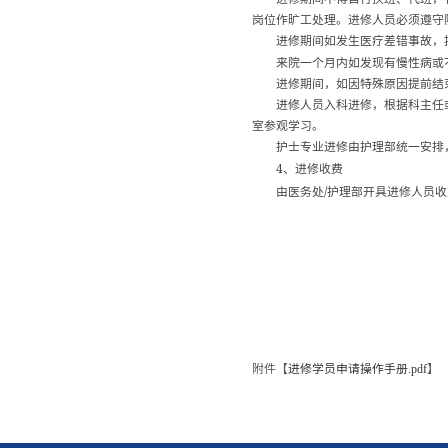
岗位作旷工处理。进修人员必须遵守
进修期间如发生医疗差错事故，
来院一个月内如发现有慢性病或
进修期间，如因特殊原因提前结
进修人员入科进修，根据科主任
室参观学习。
护士专业进修由护理部统一安排
4
、进修收费
/
由医务处
护理部开具进修人员收
附件【
进修学员申请操作手册.pdf
】