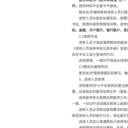
件。
提供材料不全者不予接收。
/
医务处
护理部审核进修人员行医
进修人员在医务处报到后，按要
书证、院感科接受院感培训等。进修
码、金额、开户银行、银行账户、发
2.2
离院手续
进修人员于指定离院期间到医务
《进修人员培养考核记录手册》至医
后在平台上自行查询并打印。
进修期满，一般均不得延长进修
2.3
报到与离院时间
/
医务处
护理部根据实际情况，确
3
、进修人员职责
/
进修医师
护士不在我院办理注
置、出具相应的医学证明文件（需有
进修医师参与我院住院医师工作
一致，一切诊疗活动需在我院上级医
进修人员必须参加医院要求的相
规范进修人员的医疗行为，保证医疗
进修人员应认真遵照执行进修培
进修期间不得自行换班、代班，