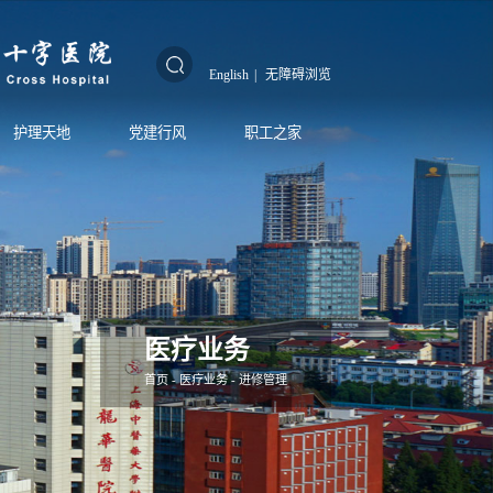
English
|
无障碍浏览
护理天地
党建行风
职工之家
医疗业务
首页
-
医疗业务
-
进修管理