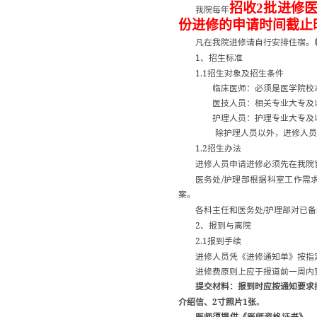
招收
2
批进修
我院每年
份进修的申请时间截止
凡在我院进修请自行安排住宿。
1
、招生标准
1.1
招生对象及招生条件
临床医师：必须是医学院校
医技人员：相关专业大专及
护理人员：护理专业大专及
除护理人员以外，进修人员
1.2
招生办法
进修人员申请进修必须先在我院
/
医务处
护理部根据科室工作需
案。
/
各科主任和医务处
护理部对已备
2
、报到与离院
2.1
报到手续
进修人员凭《进修通知单》按指
进修费原则上应于报道前一周内
提交材料：报到时应按通知要求
2
1
介绍信、
寸照片
张
。
医师须提供《医师资格证书》、