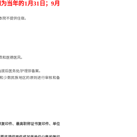
间为当年的
1
月
31
日；
9
月
本院不提供住宿。
质和医德医风。
/
选拔后医务处
护理部
备案。
和少数民族地区的原则进行审核和备
书复印件、最高职称证书复印件、单位
均要求提供原件或加盖单位公章的复印