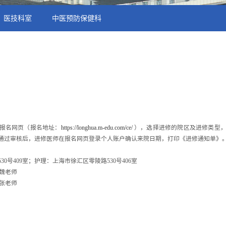
医技科室
中医预防保健科
报名网页（报名地址：
https://longhua.m-edu.com/ce/
），选择进修的院区及进修类型
通过审核后，进修医师在报名网页登录个人账户确认来院日期，打印《进修通知单》
530
号
409
室；护理：
上海市徐汇区零陵路
530
号
406
室
魏老师
张老师