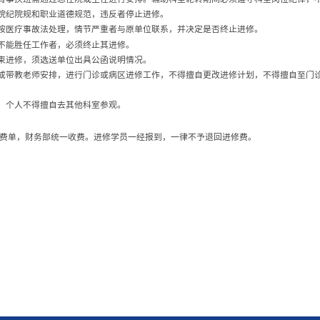
院纪院规和职业道德规范，违反者停止进修。
按医疗事故法处理，情节严重者与原单位联系，并决定是否终止进修。
不能胜任工作者，必须终止其进修。
束进修，须选送单位出具公函说明情况。
或带教老师安排，进行门诊或病区进修工作，不得擅自更改进修计划，不得擅自至门
，个人不得擅自去其他科室参观。
费单，财务部统一收费。进修学员一经报到，一律不予退回进修费。