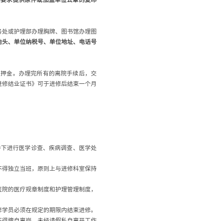
务处或护理部办理胸牌、图书馆办理图
抬头、单位纳税号、单位地址、电话号
退押金。办理完所有的离院手续后，交
进修结业证书》可于进修后结束一个月
导下进行医学诊查、疾病调查、医学处
不得独立当班，原则上与进修科室保持
医院的医疗规章制度和护理管理制度，
修学员必须在规定的期限内结束进修。
不得擅自离岗，未经请假私自离开工作