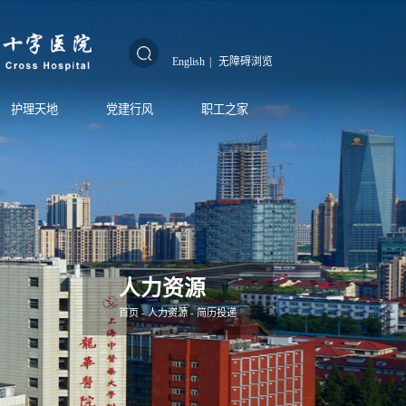
English
|
无障碍浏览
护理天地
党建行风
职工之家
人力资源
首页
-
人力资源
-
简历投递