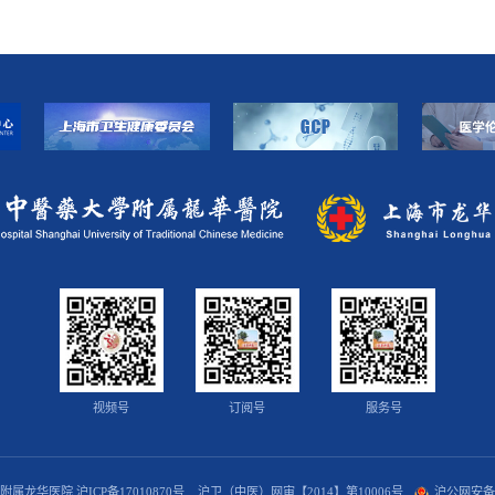
视频号
订阅号
服务号
学附属龙华医院
沪ICP备17010870号
沪卫（中医）网审【2014】第10006号
沪公网安备 3