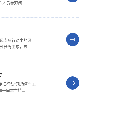
员参观闵...
行风专项行动中的风
长周卫东，宣...
查
专项行动”现场督查工
同志主持...