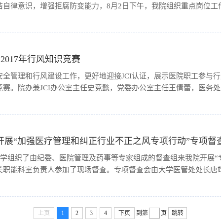
自律意识，增强拒腐防变能力，8月2日下午，我院组织重点岗位工作人
行2017年行风知识竞赛
安全管理和行风建设工作，更好地迎接JCI认证，展示医院职工参与
赛。院办兼JCI办公室主任史竞懿，党委办公室主任王倩蕾，医务处处
开展“加强医疗管理和纠正行业不正之风专项行动”专项督
大学组织了由纪委、医院管理及药事等专家组成的督查组来我院开展“
职能科室负责人参加了现场督查。专项督查会由大学医管处处长唐靖一
上页
1
2
3
4
下页
到第
页
跳转