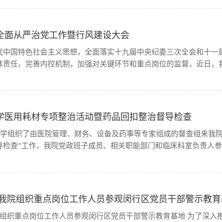
度全面从严治党工作暨行风建设大会
代中国特色社会主义思想，全面落实十九届中央纪委三次全会和十一
责任，完善内控机制，加强对关键环节和重点岗位的监督，近日，我院
学医用耗材专项整治活动暨药品回扣整治督导检查
大学组织了由医院管理、财务、设备及药事等专家组成的督查组来我院
检查”工作，我院党政班子成员、相关职能部门和临床科室负责人参加
—我院组织重点岗位工作人员参观闵行区党员干部警示教育
院组织重点岗位工作人员参观闵行区党员干部警示教育基地 为了深入