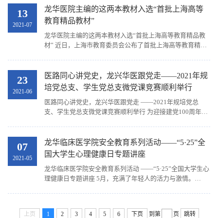
龙华医院主编的这两本教材入选“首批上海高等
13
教育精品教材”
2021-07
龙华医院主编的这两本教材入选“首批上海高等教育精品教
材” 近日，上海市教育委员会公布了首批上海高等教育精品
教材名单，我院陈红风教授主编面向本科生的《中医外科
学》教材和王拥军教授主编面向研究生的《中医骨伤...
医路同心讲党史，龙兴华医跟党走——2021年规
23
培党总支、学生党总支微党课竞赛顺利举行
2021-06
医路同心讲党史，龙兴华医跟党走 ——2021年规培党总
支、学生党总支微党课竞赛顺利举行 为迎接建党100周年，
充分激发我院学生和规培住院医师党员党史学习热情，做到
学史明理、学史增信、学史崇德、学史力行，规培党...
龙华临床医学院安全教育系列活动——“5·25”全
07
国大学生心理健康日专题讲座
2021-05
龙华临床医学院安全教育系列活动 ——“5·25”全国大学生心
理健康日专题讲座 5月，充满了年轻人的活力与激情。
“5·20”我们大声说出对别人的爱，而今天，我们要大声说出
对自己的爱。 “5·25”谐音“我爱我”，是全国...
上页
1
2
3
4
5
6
下页
到第
页
跳转