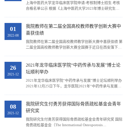
上海中医药大学龙华临床医学院申请-考核制博士招生 考核
合格名单公示 根据《上海中医药大学2023年博士研究生考
核工作方案（第三批）》及《上海中医药大学龙华临床医学
院2023年博士研究生招生考核工作方案（第三批）》...
我院教师在第二届全国高校教师教学创新大赛中
01
喜获佳绩
2022-08
我院教师在第二届全国高校教师教学创新大赛中喜获佳绩 第
二届全国高校教师教学创新大赛全国赛于近日在西安落下帷
幕，我院曲环汝教师及其团队（苏励、王秀薇、朱竹菁）在
上海市高校教师教学创新大赛中获得地方高校正高...
2021年龙华临床医学院“中药传承与发展”博士论
26
坛顺利举办
2021-12
2021年龙华临床医学院“中药传承与发展”博士论坛顺利举办
2021年12月25日下午，龙华医院2021年“中药传承与发展”
博士论坛在12号楼1楼会议室顺利举行。上海中医药大学中
药学院党委书记沈岚、龙华医院药剂科副主任兼...
我院研究生付勇芳获得国际骨质疏松基金会青年
08
研究奖
2021-12
我院研究生付勇芳获得国际骨质疏松基金会青年研究奖 国际
骨质疏松基金会（The International Osteoporosis