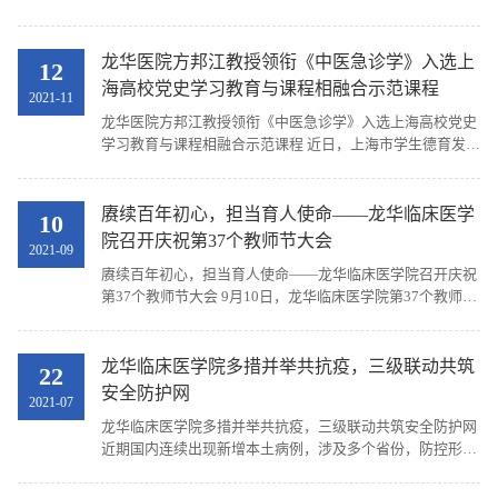
Foundation，IOF）于2021年12月1-2日在泰国举办了第八届
亚太地区骨质疏松大会。我院中药学专业硕士付勇芳（...
龙华医院方邦江教授领衔《中医急诊学》入选上
12
海高校党史学习教育与课程相融合示范课程​
2021-11
龙华医院方邦江教授领衔《中医急诊学》入选上海高校党史
学习教育与课程相融合示范课程 近日，上海市学生德育发展
中心公布了“上海高校党史学习教育与课程相融合示范课
程”，我院方邦江教授领衔《中医急诊学》课程入选...
赓续百年初心，担当育人使命——龙华临床医学
10
院召开庆祝第37个教师节大会
2021-09
赓续百年初心，担当育人使命——龙华临床医学院召开庆祝
第37个教师节大会 9月10日，龙华临床医学院第37个教师节
大会在我院远志楼三楼会议室举行。国医大师刘嘉湘教授，
全国中医药高等学校教学名师施杞教授，上海中医...
龙华临床医学院多措并举共抗疫，三级联动共筑
22
安全防护网
2021-07
龙华临床医学院多措并举共抗疫，三级联动共筑安全防护网
近期国内连续出现新增本土病例，涉及多个省份，防控形势
严峻，根据上海中医药大学和龙华医院最新疫情防控要求，
学院进一步做好疫情防控和医院的各项工作。同时...