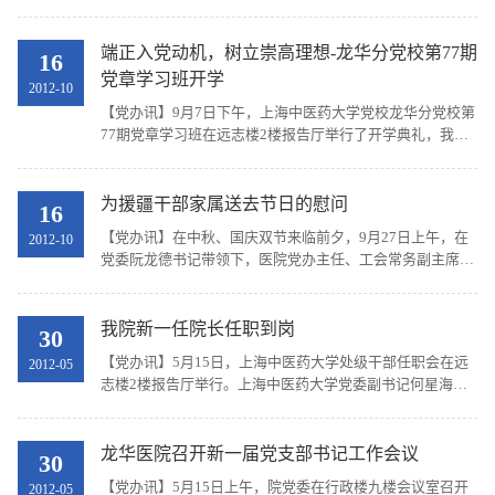
记阮龙德主持，院党政领导班子参加了会议。院党委委员、
纪委委员、研究所所长、职能部门负责人、业务科室...
端正入党动机，树立崇高理想-龙华分党校第77期
16
党章学习班开学
2012-10
【党办讯】9月7日下午，上海中医药大学党校龙华分党校第
77期党章学习班在远志楼2楼报告厅举行了开学典礼，我院
党委阮龙德书记参加了开学典礼。党委办公室主任杜兰屏主
持了开学典礼。 此次党章学习班共有39名学员，主...
为援疆干部家属送去节日的慰问
16
【党办讯】在中秋、国庆双节来临前夕，9月27日上午，在
2012-10
党委阮龙德书记带领下，医院党办主任、工会常务副主席以
及肝科医生代表前往我院援疆干部陈云飞医师家中，向其家
属表示最衷心、最诚挚的慰问，感谢其家属对陈云飞...
我院新一任院长任职到岗
30
【党办讯】5月15日，上海中医药大学处级干部任职会在远
2012-05
志楼2楼报告厅举行。上海中医药大学党委副书记何星海、
组织部部长张志枫同志，上海市卫生局副局长、上海市中医
药发展办公室主任、郑锦莅临出席。我院党政班子成...
龙华医院召开新一届党支部书记工作会议
30
【党办讯】5月15日上午，院党委在行政楼九楼会议室召开
2012-05