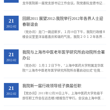
龙华医院新一届党支部书记工作会议。院党委阮龙德书记对
此次我院党支部换届“公推直选”工作做了总结，对新选举产
生的党支部书记提出了具体的工作要求。党委办公...
回顾2011 展望2012-我院举行2012年各界人士迎
21
春联谊会
2012-02
（党办讯）龙门一跳迎新岁，１月19日下午，我院行政楼８
楼会议室里洋溢着喜庆和谐的气氛，我院２０１２年各界人
士迎春联谊会在这里举行。会议由医院党委办公室杜兰屏主
任主持，党委阮龙德书记、郑锦院长、李赣副书记...
我院与上海市中医老年医学研究所启动院所合署
21
办公
2012-02
（党办讯）１月１２日下午，“上海中医药大学附属龙华医
院??上海市中医老年医学研究所院所合署启动仪式”在我院
远志楼二楼学术报告厅隆重举行，上海中医药大学党委何星
海副书记、刘平副校长、组织部张志枫部长、我院...
我院新一届行政领导班子换届任职
21
【党办讯】2011年12月30日上午，上海中医药大学处级干
2012-02
部任职工作会在远志楼2楼报告厅举行。会议由上海中医药
大学党委副书记何星海主持，组织部张志枫部长出席，我院
党政班子成员、各职能科室负责人、科主任、护士长以...