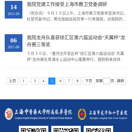
我院党建工作接受上海市教卫党委调研
14
（党办讯） ６月１０日上午，上海市教卫党委李宣海书记、
2011-06
杜慧芳副书记、黄也放副巡视员等一行来我院，对我院的党
建工作进行调研。上海中医药大学党委书记谢建群、副书记
何星海、组织部部长张志枫等领导也出席了此次调...
我院龙舟队喜获徐汇区第六届运动会“天翼杯”龙
06
舟赛三等奖
2011-06
５月３０日，“漕河泾开发区杯”徐汇区第六届运动会“天翼
杯”龙舟赛在青浦水上运动中心隆重举行，我院和来自徐汇
区各单位的共１２支代表队参加了比赛。我院龙舟队由来自
学生支部、临床科室、行政后勤部门的１９名运...
...
上页
1
3
4
5
6
7
8
下页
到第
页
跳转