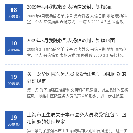
无悔地奉献人间的真情 来...
2009年4月我院收到表扬信28封，锦旗6面
08
2009年4月表扬信名单 序号 患者姓名 来信日期 地址 表扬科
2009-05
室、个人 来信摘要 表扬方式 1 一病人 2009-4-7 急诊 曹敏 善
于沟通，真诚对待病人 来信 2 王龙威 2009-4-7 西六 丁敏 医
术精益求精...
2009年3月我院收到表扬信45封，锦旗19面
10
2009年3月表扬信名单 序号 患者姓名 来信日期 地址 表扬科
2009-04
室、个人 来信摘要 表扬方式 79 舒爱珍 2009-3-3 东七 杨金
坤、韩颖盈、钱雅奋、杨永健 热情接待，精心治疗，病人心
情舒畅，护士悉心照料 来...
关于龙华医院医务人员收受“红包”、回扣问题的
19
处理规定
2009-03
第一条 为了加强医院精神文明和行风建设，树立良好的医德
医风，以维护医院医务人员的声誉和形象，进一步杜绝医务
人员收受“红包”、回扣等违法违纪行为的发生，依据《中华
人民共和国执业医师法》、《卫生部关于加强卫...
上海市卫生局关于本市医务人员收受“红包”、回
19
扣问题的处理规定
2009-03
第一条为了加强本市卫生系统精神文明和行风建设，进一步