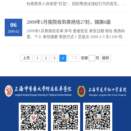
杜绝医务人员收受“红包”、回扣等违法违纪行为的发生，依
据《中华人民共和国执业医师法》、《卫生部关于加强卫生
行业作风建设的意见》和有关规定，结合本市卫...
2009年1月我院收到表扬信27封，锦旗6面
06
2009年1月表扬信名单 序号 患者姓名 来信日期 地址 表扬科
2009-02
室、个人 来信摘要 表扬方式 1 范淑贞 2009-1-5 东1108 何颂
华、沈伟、彭欣、东十一护理组 以高度负责的敬业精神使
96岁大面积脑梗的老人病情...
上页
1
2
3
4
下页
到第
页
跳转