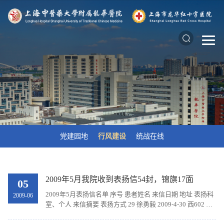
党建园地
行风建设
统战在线
2009年5月我院收到表扬信54封，锦旗17面
05
2009年5月表扬信名单 序号 患者姓名 来信日期 地址 表扬科
2009-06
室、个人 来信摘要 表扬方式 29 徐勇毅 2009-4-30 西602 西
六护理组 用甜美的微笑、温馨的服务减轻病人的病痛，无怨