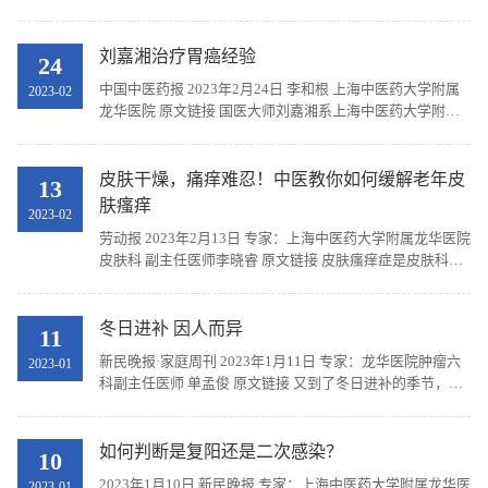
患者大多可出现上呼吸道感染症状，例如咽喉肿痛、发热、
咳嗽、咽干、肌肉酸痛，部分患者还会发展为肺炎...
刘嘉湘治疗胃癌经验
24
中国中医药报 2023年2月24日 李和根 上海中医药大学附属
2023-02
龙华医院 原文链接 国医大师刘嘉湘系上海中医药大学附属
龙华医院主任医师、教授，认为胃癌的病机，多为忧思过
度，情志不遂，饮食不节，损伤脾胃，运化失司，痰...
皮肤干燥，痛痒难忍！中医教你如何缓解老年皮
13
肤瘙痒
2023-02
劳动报 2023年2月13日 专家：上海中医药大学附属龙华医院
皮肤科 副主任医师李晓睿 原文链接 皮肤瘙痒症是皮肤科的
常见疾病，在秋冬季节老年群体中发病率更高。主要表现为
皮肤阵发性瘙痒，搔抓后可出现抓痕、血痂、色...
冬日进补 因人而异
11
新民晚报·家庭周刊 2023年1月11日 专家：龙华医院肿瘤六
2023-01
科副主任医师 单孟俊 原文链接 又到了冬日进补的季节，今
年的情况比较特殊，有些市民感染了新冠病毒，有的已经
“阳康”。那么，不同的人群进补，有区别吗？ 对...
如何判断是复阳还是二次感染？
10
2023年1月10日 新民晚报 专家：上海中医药大学附属龙华医
2023-01