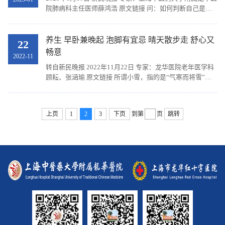
院肺病科主任医师薛鸿浩 原文链接 问：如何判断自己是复
阳还是二次感染？ 答：上海中医药大学附属龙华医院肺病科
主任医师薛鸿浩解释，复阳是指感染者体内残存...
养生 早卧兼晚起 泡脚有宜忌 晴天散步走 舒心又
22
畅意
2022-11
转自新民晚报 2022年11月22日 专家：龙华医院老年医学科
顾耘、张涵瑜 原文链接 所谓小雪，指的是“气寒而将雪”。
上海中医药大学附属龙华医院老年医学科主任顾耘用一首诗
来提醒市民养生注意事项：小雪可温补，色黑...
上页
1
2
3
下页
到第
页
跳转