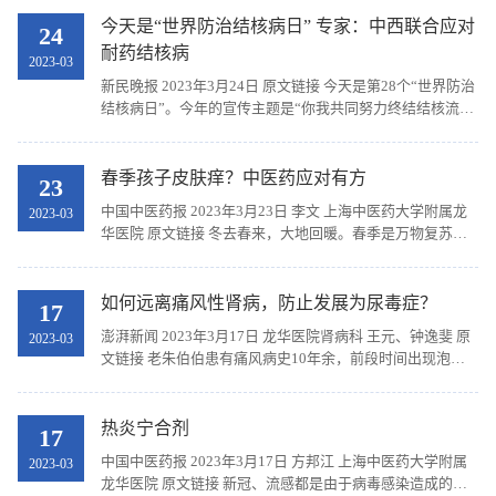
系列化研究探索危重病“异病同治”的科学内涵》...
今天是“世界防治结核病日” 专家：中西联合应对
24
耐药结核病
2023-03
新民晚报 2023年3月24日 原文链接 今天是第28个“世界防治
结核病日”。今年的宣传主题是“你我共同努力终结结核流
行”，旨在呼吁社会各界广泛参与，共同终结结核病流行，
维护人民群众的身体健康。 龙华医院呼吸病研究...
春季孩子皮肤痒？中医药应对有方
23
中国中医药报 2023年3月23日 李文 上海中医药大学附属龙
2023-03
华医院 原文链接 冬去春来，大地回暖。春季是万物复苏的
季节，也是气候转换的时期。春季花粉柳絮飞舞，再加上紫
外线的照射，许多人在此时容易出现皮肤问题。 孩...
如何远离痛风性肾病，防止发展为尿毒症？
17
澎湃新闻 2023年3月17日 龙华医院肾病科 王元、钟逸斐 原
2023-03
文链接 老朱伯伯患有痛风病史10年余，前段时间出现泡沫
尿、脚肿等症状，故到医院检查。检查结果让老朱伯伯大伤
脑筋，尿蛋白++，尿素氮、肌酐、尿酸都升高，医...
热炎宁合剂
17
中国中医药报 2023年3月17日 方邦江 上海中医药大学附属
2023-03
龙华医院 原文链接 新冠、流感都是由于病毒感染造成的，