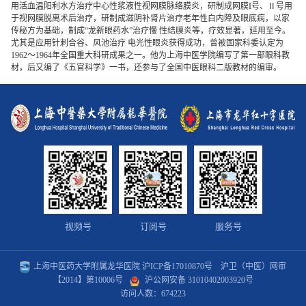
用活血温阳利水方治疗中心性浆液性视网膜脉络膜炎，研制成网膜I号、Ⅱ号用
于视网膜脱离术后治疗，研制成滋阴补肾片治疗老年性白内障及眼底病，以家
传秘方为基础，制成“龙新眼药水”治疗慢 性结膜炎等，疗效显著，延用至今。
尤其是应用针刺合谷、风池治疗 电光性眼炎获得成功，曾被国家科委认定为
1962～1964年全国重大科研成果之一。他为上海中医学院编写了第一部眼科教
材，后又编了《五官科学》一书，还参与了全国中医眼科二版教材的编审。
视频号
订阅号
服务号
上海中医药大学附属龙华医院
沪ICP备17010870号
沪卫（中医）网审
【2014】第10006号
沪公网安备 31010402003920号
访问人数：
674223