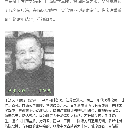
界宗师丁甘仁之嫡孙。自幼家学熏陶，熟谙歧黄之术，又刻意攻读
历代名医典籍，在临床实践中，曾治愈不少疑难病症。临床注重辩
证与辩病相结合，重视调养...
丁济民（1912--1979），中医内科名医。江苏武进人。为二十年代医界宗师丁甘
仁之嫡孙。自幼家学熏陶，熟谙歧黄之术，又刻意攻读历代名医典籍，在临床
实践中，曾治愈不少疑难病症。临床注重辩证与辩病相结合，重视调养脾胃，
颐养后天，畅达气机。以为脾胃为升降运动之枢纽，若升降失司，则诸疾由
生。擅长以甘药益脾，对四君、建中、平胃、二陈诸方剂运用尤精，多以轻灵
简陈取胜，有明显的家学余韵。收藏中医古籍甚为丰富，曾珍藏名刊金陵版