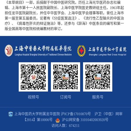
《本草纲目》一部，后捐献于中国中医研究院。历任上海光华医药杂志社编
辑、上海市第十一人民医院副院长、上海中医学院医史教研组主任。1963年起
担任龙华医院副院长，并任中华医学会、上海中医学会理事等职。曾任上海市
第一届至第五届委员。论著有《分症医案选注》、《流行性乙型脑炎的中医治
疗》、《病毒性肝炎的辩证施治》等，还参与《辞海》中医条目的编写和第一
版全国高等中医院校统编教材的审订。
视频号
订阅号
服务号
上海中医药大学附属龙华医院
沪ICP备17010870号
沪卫（中医）网审
【2014】第10006号
沪公网安备 31010402003920号
访问人数：
674211