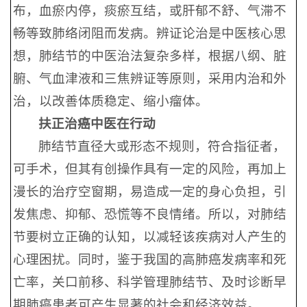
布，血瘀内停，痰瘀互结，或肝郁不舒、气滞不
畅等致肺络闭阻而发病。辨证论治是中医核心思
想，肺结节的中医治法复杂多样，根据八纲、脏
腑、气血津液和三焦辨证等原则，采用内治和外
治，以改善体质稳定、缩小瘤体。
扶正治癌中医在行动
肺结节直径大或形态不规则，符合指征者，
可手术，但其有创操作具有一定的风险，再加上
漫长的治疗空窗期，易造成一定的身心负担，引
发焦虑、抑郁、恐慌等不良情绪。所以，对肺结
节要树立正确的认知，以减轻该疾病对人产生的
心理困扰。同时，鉴于我国的高肺癌发病率和死
亡率，关口前移、科学管理肺结节、及时诊断早
期肺癌患者可产生显著的社会和经济效益。