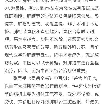
床意义。肺结节的发病率在20%至30%，其中9
0%为良性，有3%至4%左右为恶性或有发展成恶
性的潜能。肺结节的评估方法包括临床信息、影
像学、肿瘤标志物、功能显像、非手术和手术活
检。肺结节体积和直径越大，体积倍增时间越
短，恶性率越高。切除不切除，还需要密切结合
结节形态及密度的改变，听取胸外科方案。目前
现代医学对肺结节处理，除手术治疗外，就是随
访观察。中医可以取长补短，对肺结节进行全程
治疗，因此，坚持中西医结合治疗很重要。
张景岳《景岳全书》中写到：“盖痹者闭也,
以血气为邪所闭不得通行而病也。”中医认为肺结
节的病机主要为机体正气不足，受外邪侵袭，或
劳伤、饮食肥甘厚味致肺脾肾三脏虚损，津液失