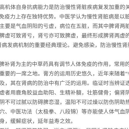
高机体自身抗病能力是防治慢性肾脏疾病复发加重的
免疫力上存在独特优势。中医学认为慢性肾脏病是以
主要是气血阴阳的亏虚，病位在五脏，而其中脾肾两
脾虚可致肾亏，肾亏亦可致脾虚，最终形成脾肾两虚的
肾病发病机制的重要经典理论。避免感染，防治慢性肾
脾补肾为主的中草药具有调节人体免疫的作用，常用
重要的一席之地。膏方的运用历史悠久，近年来随着“
及，其在肾病的防治中有广泛的运用。临证时当辨证
虚者用鹿角胶益血助阳、生精补髓，壮筋健骨；偏肾
阴不可过腻以防碍脾恋湿，温阳不可过燥以防伤阴助
穴、中医功法（太极拳、八段锦）等亦能使人体气血
身，缓解症状，延年益寿之效。