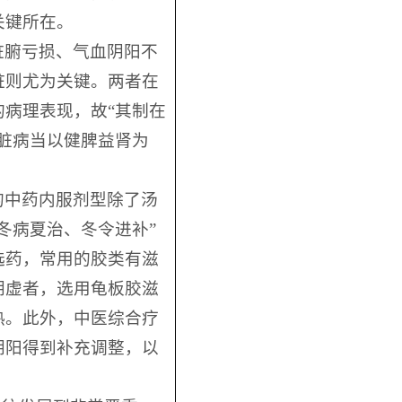
关键所在。
脏腑亏损、气血阴阳不
脏则尤为关键。两者在
病理表现，故“其制在
脏病当以健脾益肾为
的中药内服剂型除了汤
冬病夏治、冬令进补”
选药，常用的胶类有滋
阴虚者，选用龟板胶滋
热。此外，中医综合疗
阴阳得到补充调整，以