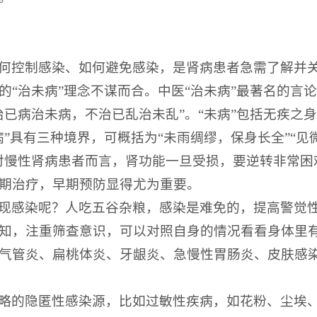
何控制感染、如何避免感染，是肾病患者急需了解并
的“治未病”理念不谋而合。中医“治未病”最著名的言论
治已病治未病，不治已乱治未乱”。“未病”包括无疾之
”具有三种境界，可概括为“未雨绸缪，保身长全”“见
对慢性肾病患者而言，肾功能一旦受损，要逆转非常困难
期治疗，早期预防显得尤为重要。
现感染呢？人吃五谷杂粮，感染是难免的，提高警觉
知，注重筛查意识，可以对照自身的情况看看身体里
气管炎、扁桃体炎、牙龈炎、急慢性胃肠炎、皮肤感
略的隐匿性感染源，比如过敏性疾病，如花粉、尘埃