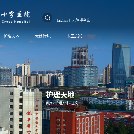
English
|
无障碍浏览
护理天地
党建行风
职工之家
护理天地
首页
-
护理天地
- 正文