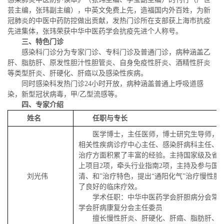
芸主编，张玮副主编），中英文免费上先，造福国内外百姓，为新
冠肺炎的中医中药防控做出贡献，发热门诊所在支部获上海市抗疫
先进集体，张玮荣获中华中医药学会抗疫先进个人称号。
三、特色门诊
感染科门诊分为专家门诊、专科门诊及普通门诊，病种涵盖乙
肝、脂肪肝、原发性胆汁性胆管炎、自身免疫性肝炎、酒精性肝炎
等类型肝炎、肝硬化、肝癌以及感染性疾病。
同时感染科发热门诊24小时开放，病种涵盖普通上呼吸道感
染，新型冠状病毒，甲/乙型流感等。
四、专家介绍
姓名
任职与专长
医学博士，主任医师，博士研究生导师，
相关性疾病诊疗中心主任、感染肝病科主任、
治疗方面积累了丰富的经验。主持国家级及省部
上项目
2
项，牵头行业指南
2
项，主持及参与国家
刘光伟
清、和”治疗特色，提出“通阳化气”治疗慢性
了良好的临床疗效。
学术任职：中华中医药学会肝胆病分会常
学会肝病康复分会主任委员
擅长慢性肝炎、肝硬化、肝癌、脂肪肝、