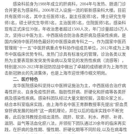
感染科前身为1988年成立的肝病科，2004年与发热、肠道门诊
合并更名为感染科，2006年迁入设施一流的崭新感染科大楼。目前
共有医师16名，其中主任医师3名，副主任医师3名，博士研究生导
师1名，硕士研究生导师3名，主治医师5名，住院医师5名。感染科
现有正式床位39张，年收治患者超过1500人次，年门诊量超过6万人
次，坚持以中医为主、中西医结合防治各类肝病及感染性疾病，是
国内保持中医药特色最好的中医感染病专科之一。作为国家中医药
管理局“十一五”中医肝病重点专科协作组成员单位，2012年成为上海
市中医临床优势专科。发热门诊具有标准化的管理，诊治各类以发
热为主要表现新发突发传染病以及常见的发热性疾病（流感等），
特别是2020-2023年新冠防控战中做出了卓越的成绩被评为上海市抗
击新冠肺炎的先进集体，也是上海市迎世博巾帼文明岗。
二、医疗特色
龙华医院感染科坚持以中医辨证施治为主，中西医结合治疗病
毒性肝炎、自身免疫性肝病、脂肪性肝病、肝硬化和肝癌等各类肝
病及感染性疾病。感染科团队经过大量文献挖掘，汲取众家之长，
结合本科室临床实践，由上海市名中医王育群教授率先提出“瘀血贯
穿肝病发展的始终”这一病机理论，并在以后的临床实践中不断完
善，此后张玮教授总结出清热、疏肝、软坚、利水、养肝、补肾、
滋阴、益气等活血化瘀八法，并领衔下团队通过20余年的临床再实
践，在肝病的急性期、慢性期、肝硬化期等不同阶段,以及在病毒性