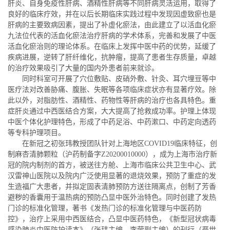
肝炎、自身免疫性肝病、酒精性肝病等不同肝病灵活运用，取得了
良好的临床疗效，并在以后长期临床实践过程中发现因虚致瘀也是
肝病的主要致病因素，提出了补虚化瘀法，由此建立了以活血化瘀
九法位代表的活血化瘀法治疗肝病的学术体系，完善和发展了中医
活血化瘀治则的理论体系。在临床上发挥中医中药的优势，延缓了
疾病进展，逆转了肝纤维化，抗肿瘤，提高了患者生存质量，卓越
的治疗效果吸引了大量的国内外患者前来就诊。
同时科室可开展了穴位敷贴、皮硝外敷、针灸、耳穴埋豆等中
医疗法对改善胁痛、腹胀、失眠等各项临床症状亦有显著疗效。除
此以外，对脂肪性、酒精性、药物性等肝病的治疗也各具特色。重
症肝炎通过中西医结合方案，大大提高了抢救成功率。护理上体现
中医个体化护理特色，形成了中药足浴、中药漱口、中药定向透药
等专科护理项目。
在新冠之初张玮教授团队针对上海地区COVID19临床特征，创
制麻杏清肺颗粒（沪药制备字Z20200010000），成为上海市治疗新
冠的院内制剂的首方，被送往方舱、上海市临床公共卫生中心、武
汉雷神山医院以及院内广泛使用显著的退烧效果，预防了重症的发
生造福广大患者，并拟定固表清肺预防方送往隔离点，创制了芳香
避秽的香囊用于温热病的预防凸显中医外治特色。同时创建了发热
门诊的标准化管理，著书《发热门诊的标准化管理与中医药防
控》，治疗上采用中西医结合，凸显中医药特色，《新型冠状病毒
感染肺炎中医防护读本》（张玮主编、李莹副主编）的刊行（严世