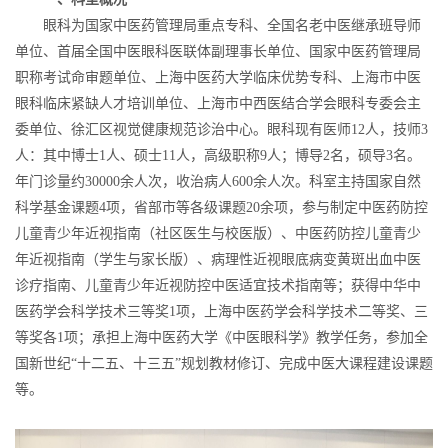
眼科为国家中医药管理局重点专科、全国名老中医继承班导师
单位、首届全国中医眼科医联体副理事长单位、国家中医药管理局
职称考试命审题单位、上海中医药大学临床优势专科、上海市中医
眼科临床紧缺人才培训单位、上海市中西医结合学会眼科专委会主
委单位、徐汇区视觉健康规范诊治中心。眼科现有医师12人，技师3
人：其中博士1人、硕士11人，高级职称9人；博导2名，硕导3名。
年门诊量约30000余人次，收治病人600余人次。科室主持国家自然
科学基金课题4项，省部市等各级课题20余项，参与制定中医药防控
儿童青少年近视指南（社区医生与校医版）、中医药防控儿童青少
年近视指南（学生与家长版）、病理性近视眼底病变黄斑出血中医
诊疗指南、儿童青少年近视防控中医适宜技术指南等；获得中华中
医药学会科学技术三等奖1项，上海中医药学会科学技术二等奖、三
等奖各1项；承担上海中医药大学《中医眼科学》教学任务，参加全
国新世纪“十二五、十三五”规划教材修订、完成中医大课程建设课题
等。