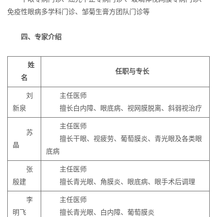
免疫性眼病多学科门诊、邹菊生膏方团队门诊等
四、专家介绍
姓
任职与专长
名
刘
主任医师
新泉
擅长白内障、眼底病、视网膜脱离、斜弱视治疗
主任医师
苏
擅长干眼、视疲劳、葡萄膜炎、青光眼及各类眼
晶
底病
张
主任医师
殷建
擅长青光眼、角膜炎、眼底病、眼手术后调理
李
主任医师
明飞
擅长青光眼、白内障、葡萄膜炎