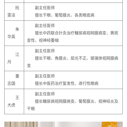
阮
副主任医师
雯洁
擅长干眼、葡萄膜炎、各类眼底病
副主任医师
朱
擅长中药联合针灸治疗糖尿病视网膜病变、黄斑
华英
变性、视神经萎缩
副主任医师
江
擅长干眼、角膜炎、屈光不正、玻璃体视网膜病
丹
变
董
副主任医师
志国
擅长中医药治疗复发性、退行性眼病
副主任医师
王
擅长糖尿病视网膜病变、葡萄膜炎、视神经炎及
大虎
干眼