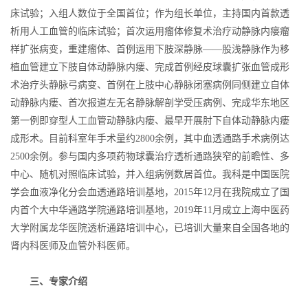
床试验；入组人数位于全国首位；作为组长单位，主持国内首款透
析用人工血管的临床试验；首次运用瘤体修复术治疗动静脉内瘘瘤
样扩张病变，重建瘤体、首例运用下肢深静脉——股浅静脉作为移
植血管建立下肢自体动静脉内瘘、完成首例经皮球囊扩张血管成形
术治疗头静脉弓病变、首例在上肢中心静脉闭塞病例同侧建立自体
动静脉内瘘、首次报道左无名静脉解剖学受压病例、完成华东地区
第一例即穿型人工血管动静脉内瘘、最早开展肘下自体动静脉内瘘
成形术。目前科室年手术量约2800余例，其中血透通路手术病例达
2500余例。参与国内多项药物球囊治疗透析通路狭窄的前瞻性、多
中心、随机对照临床试验，并入组病例数居首位。我科是中国医院
学会血液净化分会血透通路培训基地，2015年12月在我院成立了国
内首个大中华通路学院通路培训基地，2019年11月成立上海中医药
大学附属龙华医院透析通路培训中心，已培训大量来自全国各地的
肾内科医师及血管外科医师。
三、专家介绍