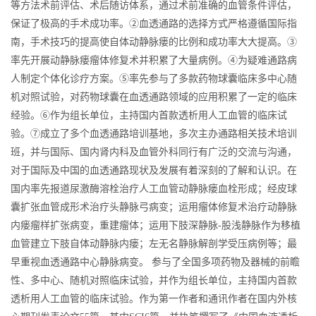
等方法术前评估、术后随访体系，通过术前准确的血管条件评估，
保证了极高的手术成功率。②血透通路的选择方式严格遵循国际指
南，手术技巧的提高使自体动静脉瘘的比例和成功率大大提高。③
率先开展动静脉瘘瘤体修复术并积累了大量病例。④为疑难通路病
人制定个体化诊疗方案。⑤率先参与了多款药物球囊临床多中心随
机对照试验，对药物球囊在血透通路领域的应用积累了一定的临床
经验。⑥作为组长单位，主持国内首款透析用人工血管的临床试
验。⑦成立了多个血透通路培训基地，多次主办通路相关技术培训
班，并与国际、国内肾内科及血管外科同行有广泛的交流与沟通，
对于国际及中国的血透通路现状及发展有着深刻的了解和认识。在
国内率先报道尿激酶溶栓治疗人工血管动静脉瘘血栓形成；经皮球
囊扩张血管成形术治疗头静脉弓病变；运用瘤体修复术治疗动静脉
内瘘瘤样扩张病变，重建瘤体；运用下肢深静脉-股浅静脉作为移植
血管建立下肢自体动静脉内瘘；左无名静脉解剖学受压病例等；最
早重视血透通路中心静脉病变。 参与了全国多项药物及器械的前瞻
性、多中心、随机对照临床试验，并作为组长单位，主持国内首款
透析用人工血管的临床试验。作为第一作者和通讯作者在国内外核