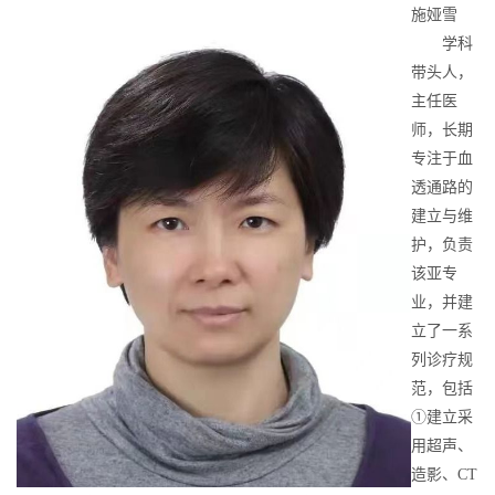
施娅雪
学科
带头人，
主任医
师，长期
专注于血
透通路的
建立与维
护，负责
该亚专
业，并建
立了一系
列诊疗规
范，包括
①建立采
用超声、
造影、CT