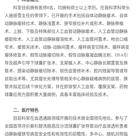
科室目前拥有医师8名，均拥有硕士以上学历。在我科学科带头
人施娅雪主任的带领下，已开展的手术包括自体动静脉瘘术、自体
动静脉瘘转位术、静脉浅置术、狭窄部位补片成形术、静脉移植
术、上肢、下肢及特殊部位人工血管动静脉瘘术、人工血管动静脉
瘘取栓术、人工血管动静脉瘘溶栓术、人工血管间置术、吻合口缩
窄术、瘘管关闭术、动脉-动脉间置术、瘤样病变切除术、瘤样病变
瘤体修复术、假性动脉瘤切除术、假性动脉瘤凝血酶注射、DSA引
导及超声引导下球囊扩张术、支架植入术、中心静脉长期置管及换
管术、感染动静脉瘘切除术、损伤血管修补术、腔内残留导管或导
丝取出术等，尤其擅长处理导管相关中心静脉疑难病例的拔管、换
管并拟定后续个体化方案，并在即穿型人工血管、覆膜支架、药物
球囊应用方面积累大量病例，具备丰富临床经验及技术。
二、医疗特色
目前科室在血透通路领域开展的技术居全国领先地位，参与了
全国首项评价紫杉醇洗脱高压分流球囊扩张导管治疗血液透析患者
动静脉瘘狭窄病变安全性和有效性的前瞻性、多中心、随机对照临