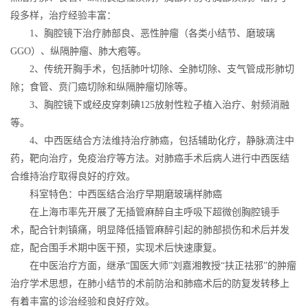
段多样，治疗经验丰富：
1、胸腔镜下治疗肺部良、恶性肿瘤（各类小结节、磨玻璃
GGO）、纵隔肿瘤、肺大疱等。
2、传统开胸手术，包括肺叶切除、全肺切除、支气管成形肺切
除；食管、贲门癌切除和纵隔肿瘤切除等。
3、胸腔镜下或经皮穿刺碘125放射性粒子植入治疗、射频消融
等。
4、中西医结合方法维持治疗肺癌，包括辅助化疗，静脉滴注中
药，靶向治疗，免疫治疗等方法。对肺癌手术后病人进行中西医结
合维持治疗取得良好的疗效。
科室特色：中西医结合治疗早期磨玻璃样肺癌
在上海市率先开展了无插管麻醉自主呼吸下超微创胸腔镜手
术，配合针刺镇痛，明显降低插管麻醉引起的肺部损伤和术后并发
症，配合围手术期中医干预，实现术后快速康复。
在中医治疗方面，继承“国医大师”刘嘉湘教授“扶正祛邪”的肿瘤
治疗学术思想，在肺小结节的术前防治和肺癌术后的防复发转移上
有着丰富的诊治经验和良好疗效。