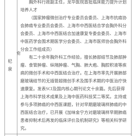
胸外科行政副主任，龙华医院首批临床能力提升计划
培养人才
（国家肿瘤微创治疗专业委员会委员、上海市抗癌协
会肺癌专业委员会委员、上海市中西医结合学会胸外科分
会委员、上海市中西医结合加速康复专委会委员、上海市
中医药学会围术期医学分会委员、上海市医师协会胸外科
分会工作组成员）
俞
有二十余年胸外科工作经验，擅长肺部结节及肺部肿
杞
瘤、食管肿瘤、纵隔肿瘤、气胸、肺大疱、胸腔积液等疾
泉
病的微创手术和中西医结合治疗。在上海市率先开展肺部
磨玻璃结节的无插管超微创手术及围手术期的中医治疗快
速康复。发表SCI及国内核心期刊论文十余篇。先后获得
上海市科学技术成果及上海中医药科技奖二等奖。主持或
参与多项肺癌的中西医课题，针对早期磨玻璃样肺癌的中
西医结合治疗，已开展《加味金宁方对磨玻璃样早期肺癌
患者抑制术后再发的临床评价及机制研究》等相关科学研
究。