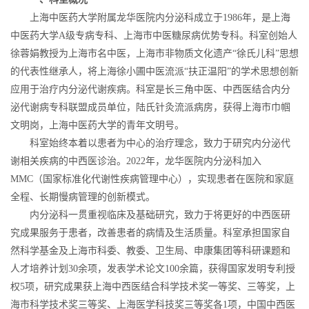
上海中医药大学附属龙华医院内分泌科成立于1986年，是上海
中医药大学A级专病专科、上海市中医糖尿病优势专科。科室创始人
徐蓉娟教授为上海市名中医，上海市非物质文化遗产“徐氏儿科”思想
的代表性继承人，将上海徐小圃中医流派“扶正温阳”的学术思想创新
应用于治疗内分泌代谢疾病。科室是长三角中医、中西医结合内分
泌代谢病专科联盟成员单位，陆氏针灸流派病房，获得上海市巾帼
文明岗，上海中医药大学的青年文明号。
科室始终本着以患者为中心的治疗理念，致力于研究内分泌代
谢相关疾病的中西医诊治。2022年，龙华医院内分泌科加入
MMC（国家标准化代谢性疾病管理中心），实现患者在医院和家庭
全程、长期慢病管理的创新模式。
内分泌科一贯重视临床及基础研究，致力于将更好的中西医研
究成果服务于患者，改善患者的病情及生活质量。科室承担国家自
然科学基金及上海市科委、教委、卫生局、申康集团等科研课题和
人才培养计划30余项，发表学术论文100余篇，获得国家发明专利授
权5项，研究成果获上海中西医结合科学技术奖一等奖、三等奖，上
海市科学技术奖三等奖、上海医学科技奖三等奖各1项，中国中西医