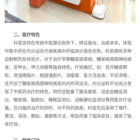
二、医疗特色
科室坚持在传统中医理论指导下，辨证施治，治病求本，体现
中医中药在内分泌及代谢疾病中的临床价值及优势。科室拥有多种
自制制剂及经验方，对于治疗早期糖尿病肾病、糖尿病周围神经病
变、亚甲炎、甲亢突眼等独具特色，疗效确切，如：芪丹糖肾颗
粒、泄浊降脂片、桃蛭通瘀片、消瘿膏、复方活血液、平目汤等，
还开创了糖尿病周围神经病变的内外同治法。内分泌科不仅充分发
挥了中医药治疗的特色，同时还配备了胰岛素泵、动态血糖监测
仪、眼底镜、脂肪仪、睡眠监测仪、动脉硬化监测仪等西医诊疗设
备。在内服药治疗的同时，对不同的疾病，科室先后采用了理疗、
熏洗、浸泡、敷贴、灌肠等方法，明显改善了临床症状，提高了临
床疗效。