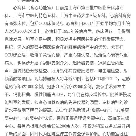
心病科（含心功能室）目前是上海市第三批中医临床优势专
科、上海市中医药特色专科、上海中医药大学A级专科。心病科病房
有46张床位，包括CCU床位6张。心病科自2021年开始平均每月出院
人次达200人次以上。心病科于1993年设病房后，临床医疗工作得到
急速发展。科室立足中医，积极发挥中西医并重的学科发展理念，
系统、深入的观察中西医结合在心脏疾病治疗中的优势，尤其在
CCU建立后，收治了急性心梗、严重心律失常、难治性心衰等危重
病人，也逐步开展了冠脉支架介入、起搏器安装、冠脉血管内超
声、血流储备分数检查、冠脉钙化病变旋磨治疗、电生理检查、射
频消融等项目。现起搏器植入每年近50例，包括ICD和CRT-D，冠脉
造影每年达1000余例，冠脉介入治疗达360余例，复杂手术如左主
干、钙化扭曲、慢性闭塞占30%，每年仍在稳步增长中。随着医院功
能科室的发展，检查心血管疾病的先进仪器的添置，专科病种的诊
断水平得到了明显的提高。2017年起先后通过“胸痛中心”、“心脏康
复中心”、“心衰中心”认证，目前正筹备建设房颤中心、高血压达标
中心。每月承担院内外会诊达200余人次，不仅为科室业务发展开创
了新的局面，同时也为医院医疗工作安全保驾护航。心功能室既往