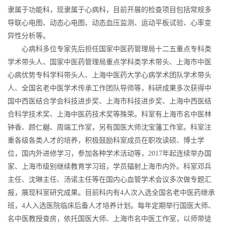
隶属于功能科，现隶属于心病科，目前开展的检查项目包括常规多
导联心电图、动态心电图、动态血压监测、运动平板试验、心率变
异性分析等。
心病科多位专家先后担任国家中医药管理局十二五重点专科类
学术带头人、国家中医药管理局重点学科类学术带头、上海市中医
心病优势专科学科带头人、上海中医药大学心病学术团队学术带头
人、全国名老中医学术传承工作团队导师等，科研成果多次获得中
国中西医结合学会科技进步奖、上海市科技进步奖、上海中西医结
合科学技术奖、上海中医药技术奖等殊荣。科室有上海市名中医林
钟香、顾仁樾、周端工作室，另有国医大师沈宝藩工作室。科室注
重各级各类人才的培养，积极鼓励科室成员在职攻读硕、博士学
位，国内外进修学习，参加各种学术活动等，2017年起连续举办国
家、上海市级别继续教育学习班，学员辐射上海市内外。科室邓兵
主任、沈琳主任、汤诺主任等在国内心血管学术会议多次做专题汇
报，展现科室研究成果。目前科内有4人次入选全国名老中医药继承
班，4人入选医院临床后备人才培养计划。每年定期举行国医大师、
名中医教授查房，依托国医大师、上海市名中医工作室，以师带徒