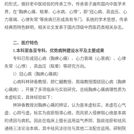
的形式，做好老中医经验的传承工作，传承弟子遍布国内中医学术
界，在“胸痹心痛、眩晕、心水病、心悸”，即“冠心病、高血压、心
力衰竭、心律失常”等疾病已形成具有专门、系统的学术思想，传承
经典而特色鲜明，相关论文发表于国内顶级中西医药类相关杂志。
二、医疗特色
1.
本科室各亚专科、优势病种建设水平及主要成果
专科已形成冠心病（胸痹心痛）、心力衰竭（心衰病）、心律
失常（心悸）、高血压（眩晕）等研究方向。
1）冠心病（胸痹心痛病）
心病科林钟香教授、顾仁樾教授、周端教授围绕冠心病（胸痹
心痛病），开展了多项临床与实验研究，总结胸痹心痛病理性质为
本虚标实，具体经验如下：
林钟香教授对胸痹心痛的辨证，认为是本虚标实，本虚在心气
虚、心阴亏虚。标实为痰瘀阻滞心络，而风邪入侵痹阻心络是本病
的诱因与病机。因此在临床上擅长运用益气养阴、豁痰祛瘀和祛风
通络三法论治本病，其中祛风法往往与其他二法配合运用。研制院