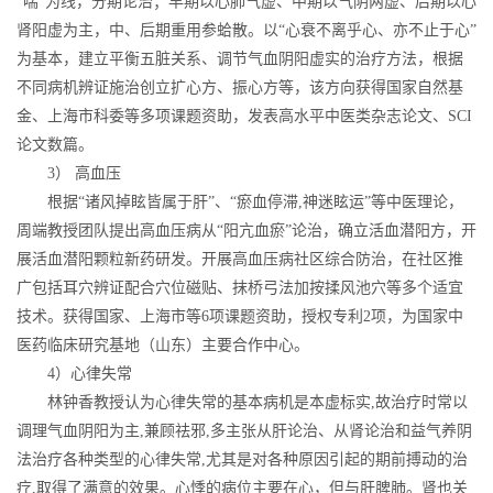
“喘”为线，分期论治；早期以心肺气虚、中期以气阴两虚、后期以心
肾阳虚为主，中、后期重用参蛤散。以“心衰不离乎心、亦不止于心”
为基本，建立平衡五脏关系、调节气血阴阳虚实的治疗方法，根据
不同病机辨证施治创立扩心方、振心方等，该方向获得国家自然基
金、上海市科委等多项课题资助，发表高水平中医类杂志论文、SCI
论文数篇。
3） 高血压
根据“诸风掉眩皆属于肝”、“瘀血停滞,神迷眩运”等中医理论，
周端教授团队提出高血压病从“阳亢血瘀”论治，确立活血潜阳方，开
展活血潜阳颗粒新药研发。开展高血压病社区综合防治，在社区推
广包括耳穴辨证配合穴位磁贴、抹桥弓法加按揉风池穴等多个适宜
技术。获得国家、上海市等6项课题资助，授权专利2项，为国家中
医药临床研究基地（山东）主要合作中心。
4）心律失常
林钟香教授认为心律失常的基本病机是本虚标实,故治疗时常以
调理气血阴阳为主,兼顾祛邪,多主张从肝论治、从肾论治和益气养阴
法治疗各种类型的心律失常,尤其是对各种原因引起的期前搏动的治
疗,取得了满意的效果。心悸的病位主要在心，但与肝脾肺。肾也关