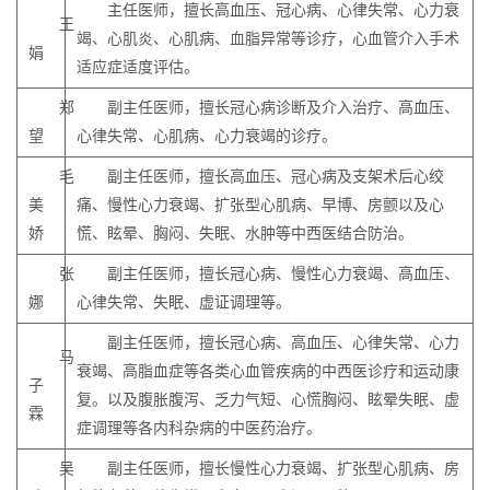
主任医师，擅长高血压、冠心病、心律失常、心力衰
王
竭、心肌炎、心肌病、血脂异常等诊疗，心血管介入手术
娟
适应症适度评估。
郑
副主任医师，擅长冠心病诊断及介入治疗、高血压、
望
心律失常、心肌病、心力衰竭的诊疗。
毛
副主任医师，擅长高血压、冠心病及支架术后心绞
美
痛、慢性心力衰竭、扩张型心肌病、早博、房颤以及心
娇
慌、眩晕、胸闷、失眠、水肿等中西医结合防治。
张
副主任医师，擅长冠心病、慢性心力衰竭、高血压、
娜
心律失常、失眠、虚证调理等。
副主任医师，擅长冠心病、高血压、心律失常、心力
马
衰竭、高脂血症等各类心血管疾病的中西医诊疗和运动康
子
复。以及腹胀腹泻、乏力气短、心慌胸闷、眩晕失眠、虚
霖
症调理等各内科杂病的中医药治疗。
吴
副主任医师，擅长慢性心力衰竭、扩张型心肌病、房