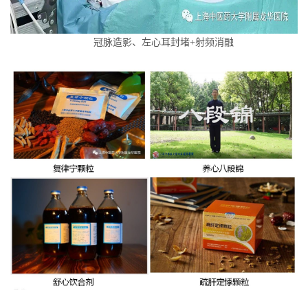
冠脉造影、左心耳封堵+射频消融