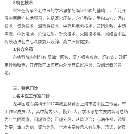
2.
特色技术
科室在传承名老中医的学术思想与临证经验的基础上，广泛开
展中医医疗技术项目，包括耳穴压贴，穴位敷贴，手指点穴，泥疗
技术，督灸技术，温热灸技术，中药热奄包技术，芒硝外敷，中药
熏洗，中药灌肠，穴位注射，针灸技术，火罐技术等，另结合中医
传统功法创立心衰康复八段锦、高血压保健操。
3.
名方名药
心病科院内制剂有:复律宁颗粒、复方银杏胶囊、舒心饮、疏肝
定悸颗粒等，其疗效在上海市内外享有良好声誉、受到患者的肯
定。
三、特色门诊
1.
名中医工作室门诊
龙华医院心病科于2017年成立林钟香上海市名中医工作室，有
工作室成员7人，其中院内5人，院外2人。学术思想主要内容可总结
为：气阴两虚，因虚致瘀；正虚外风，从风论治；心病多郁，调肝
为要；津血为病，调气为先。学术主要传承人有沈琳、汤诺、诸晨