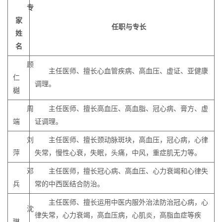
专
家
任职与专长
姓
名
顾
主任医师、擅长心血管疾病、高血压、虚证、亚健康
仁
调理。
樾
周
主任医师、擅长高血压、高血脂、冠心病、膏方、虚
端
证调理。
刘
主任医师、擅长颈动脉斑块，高血压，冠心病，心律
萍
失常，慢性心衰，失眠，头痛，中风，重症肌无力等。
邓
主任医师，擅长冠心病、高血压、心力衰竭和心律失
兵
常的中西医结合防治。
主任医师、擅长运用中医内服外治法防治冠心病，心
沈
律失常，心力衰竭，高血压病，心肌炎，高脂血症等疾
琳