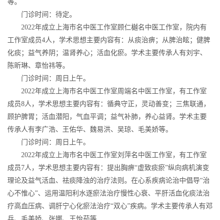
等。
门诊时间：待定。
2022年成立上海市名中医工作室顾仁樾名中医工作室，院内有
工作室成员4人，学术思想主要内容有：从痰治痹；从脾治眩；健脾
化痰；益气养阴；温肾养心；活血化瘀。学术主要传承人有刘宇、
陈昕琳、章怡祎等。
门诊时间：周日上午。
2022年成立上海市名中医工作室周端名中医工作室，有工作室
成员8人，学术思想主要内容有：循典守正，灵动善变；三焦联通，
顾护脾胃；活血潜阳，气血平调；益气补肺，养心益肾。学术主要
传承人有李广浩、王佑华、魏易洪、吴琼、毛美娇等。
门诊时间：周日上午。
2022年成立上海市名中医工作室刘萍名中医工作室，有工作室
成员7人，学术思想主要内容有：提出胸痹“虚致痰瘀”纵向病机演变
理论及益气活血、祛痰降浊的治疗法则。在心系疾病论治中倡导“治
心不惟心”、运用温阳利水逐瘀法治疗慢性心衰、平肝活血化痰法治
疗高血压病、调肝宁心化瘀法治疗“双心”疾病。学术主要传承人有邓
兵、毛美娇、张娜、王怡茹等