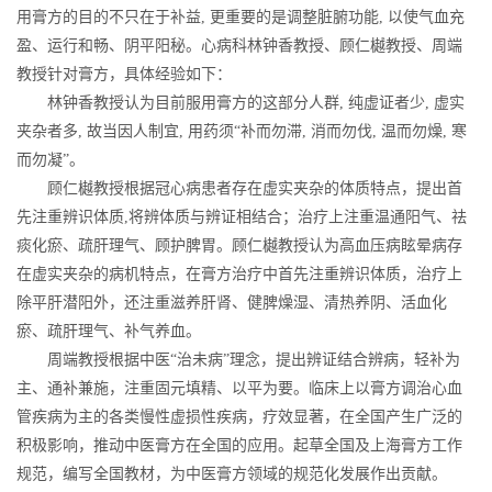
用膏方的目的不只在于补益, 更重要的是调整脏腑功能, 以使气血充
盈、运行和畅、阴平阳秘。心病科林钟香教授、顾仁樾教授、周端
教授针对膏方，具体经验如下：
林钟香教授认为目前服用膏方的这部分人群, 纯虚证者少, 虚实
夹杂者多, 故当因人制宜, 用药须“补而勿滞, 消而勿伐, 温而勿燥, 寒
而勿凝”。
顾仁樾教授根据冠心病患者存在虚实夹杂的体质特点，提出首
先注重辨识体质,将辨体质与辨证相结合；治疗上注重温通阳气、祛
痰化瘀、疏肝理气、顾护脾胃。顾仁樾教授认为高血压病眩晕病存
在虚实夹杂的病机特点，在膏方治疗中首先注重辨识体质，治疗上
除平肝潜阳外，还注重滋养肝肾、健脾燥湿、清热养阴、活血化
瘀、疏肝理气、补气养血。
周端教授根据中医“治未病”理念，提出辨证结合辨病，轻补为
主、通补兼施，注重固元填精、以平为要。临床上以膏方调治心血
管疾病为主的各类慢性虚损性疾病，疗效显著，在全国产生广泛的
积极影响，推动中医膏方在全国的应用。起草全国及上海膏方工作
规范，编写全国教材，为中医膏方领域的规范化发展作出贡献。