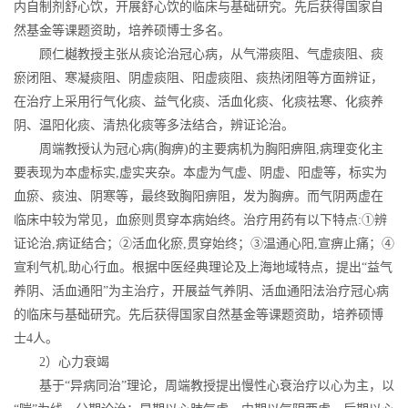
内自制剂舒心饮，开展舒心饮的临床与基础研究。先后获得国家自
然基金等课题资助，培养硕博士多名。
顾仁樾教授主张从痰论治冠心病，从气滞痰阻、气虚痰阻、痰
瘀闭阻、寒凝痰阻、阴虚痰阻、阳虚痰阻、痰热闭阻等方面辨证，
在治疗上采用行气化痰、益气化痰、活血化痰、化痰祛寒、化痰养
阴、温阳化痰、清热化痰等多法结合，辨证论治。
周端教授认为冠心病(胸痹)的主要病机为胸阳痹阻,病理变化主
要表现为本虚标实,虚实夹杂。本虚为气虚、阴虚、阳虚等，标实为
血瘀、痰浊、阴寒等，最终致胸阳痹阻，发为胸痹。而气阴两虚在
临床中较为常见，血瘀则贯穿本病始终。治疗用药有以下特点:①辨
证论治,病证结合；②活血化瘀,贯穿始终；③温通心阳,宣痹止痛；④
宣利气机,助心行血。根据中医经典理论及上海地域特点，提出“益气
养阴、活血通阳”为主治疗，开展益气养阴、活血通阳法治疗冠心病
的临床与基础研究。先后获得国家自然基金等课题资助，培养硕博
士4人。
2）心力衰竭
基于“异病同治”理论，周端教授提出慢性心衰治疗以心为主，以