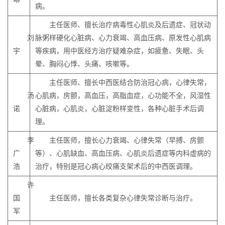
病。
主任医师、擅长治疗病毒性心肌炎及后遗症、冠状动
刘
脉粥样硬化心脏病、心力衰竭、高血压病、原发性心肌病
宇
等疾病，用中医经方治疗疑难杂症，如疲惫、失眠、头
晕、胸闷心悸、头痛、咳嗽等。
主任医师、擅长中西医结合防治冠心病，心律失常，
汤
心肌病，房颤，高血压，高脂血症，心功能不全，风湿性
诺
心脏病，心肌炎，心脏淀粉样变性，各种心脏手术后调
理。
李
主任医师，擅长心力衰竭、心律失常（早搏、房颤
广
等）、心肌缺血、高血压病、心肌炎后遗症等内科虚病的
浩
治疗，特别是冠心病心绞痛支架术后的中西医调理。
许
国
主任医师，擅长各类复杂心律失常诊断与治疗。
军