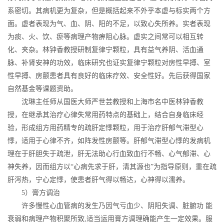
系密切。其病机更为复杂，但是概括起来不外乎本虚与标实两个方
面。虚者表现为气、血、阴、阳的不足，以致心失所养。实者表现
为痰、火、饮、瘀等病理产物痹阻心脉。虚实之间常可以相互转
化、夹杂。林钟香教授研制复律宁颗粒，具有益气养阴、活血通
脉、补肾安神的功效，临床研究也证实复律宁颗粒对房性早搏、室
性早搏、房颤患者具有良好的临床疗效、安全性好。先后获得国家
自然基金等课题资助。
沈琳主任师从国医大师严世芸教授和上海市名中医林钟香教
授，在继承其治疗心律失常用药特点的基础上，结合自身临床经
验，形成组方用药精专的疏肝定悸颗粒，用于治疗肝郁气滞型心
悸，适用于心律不齐，如阵发性房颤等。肝郁气滞型心悸的发病机
理在于肝胆失于疏泄，肝无法助心行血致血行不畅、心气郁滞、心
神失养，因而组方以“心病先求于肝，清其源也”为指导原则，重在疏
肝泻热，宁心定悸，使患者肝气得以畅达，心神得以濡养。
5）膏方调治
许多慢性心血管病的发生乃因气亏血少、阴阳失调、脏腑功 能
衰弱和病理产物积聚所致,适当运用膏方调理确能产生一定效果。服