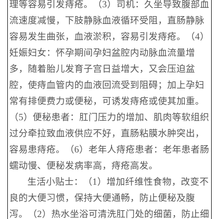
理等容易引发痔疮。（3）司机：久坐导致腹部血
流速度减慢，下肢静脉血液循环受阻，直肠静脉
容易发生曲张，血液淤积，容易引发痔疮。（4）
妊娠妇女：怀孕期间孕妇盆腔内动脉血流量增
多，随着胎儿发育子宫日益增大，又会压迫盆
腔，使痔血管内的血液回流受到阻碍；加上孕妇
常有排便费力或便秘，可诱发痔疮或使其加重。
（5）便秘患者：肛门压力的增加、肌肉等软组织
过分牵拉致血液供应不好，直肠粘膜水肿突出，
容易患痔疮。（6）老年人痔疮患者：老年患者肠
蠕动慢、便秘发病率高，痔疮高发。
生活小贴士：（1）增加纤维性食物，改变不
良的大便习惯，保持大便通畅，防止便秘及腹
泻。（2）热水坐浴可清洗肛门处的细菌，防止细