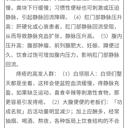
慢，粪块下行缓慢；习惯性便秘也可刺激或压迫
静脉，引起静脉回流障碍。（4）肛门部静脉压升
高：肝硬化或心衰患者，肛门部静脉回流受阻，
从而导致静脉充血扩张，静脉压升高。（5）腹内
压升高：腹部肿瘤、前列腺肥大、妊娠、蹲便过
久、饮食过饱可增加腹内压力，影响肛门部静脉
回流。
痔疮的高发人群：（1）白领丽人：白领们整
天都是坐着，这样会使盆腔血流缓慢，痔静脉充
盈，如果缺乏运动，喜食辛辣等刺激性食物，那
更容易引发痔疮。（2）大腹便便的老板们：「功
成名就」后活动量明显减少；加上应酬多，经常
抽烟、喝酒、熬夜，各种饭局上饮食结构的不合