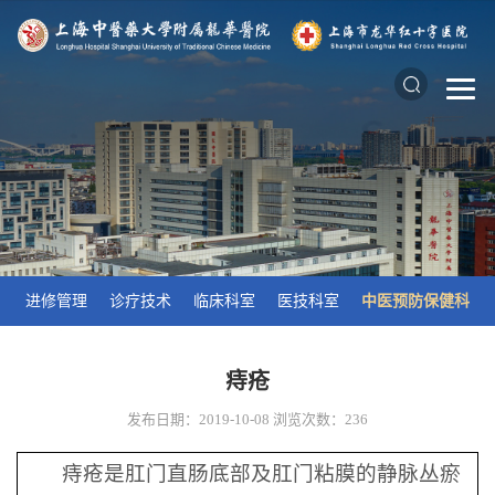
进修管理
诊疗技术
临床科室
医技科室
中医预防保健科
痔疮
发布日期：2019-10-08
浏览次数：
236
痔疮是肛门直肠底部及肛门粘膜的静脉丛瘀