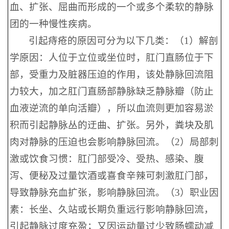
血、扩张、屈曲而形成的一个或多个柔软的静脉
团的一种慢性疾病。
引起痔疮的原因可分为以下几类：（1）解剖
学原因：人位于立位或坐位时，肛门直肠位于下
部，受重力及脏器压迫的作用，该处静脉回流阻
力较大，加之肛门直肠部静脉缺乏静脉瓣（防止
血液逆流的单向活瓣），所以血流则更加容易淤
积而引起静脉丛的迂曲、扩张。另外，粪块及肌
肉对静脉的压迫也会影响静脉回流。（2）局部刺
激或饮食习惯：肛门部受冷、受热、感染、腹
泻、便秘及过量饮酒或喜食辛辣可刺激肛门部，
导致静脉充血扩张，影响静脉回流。（3）职业因
素：长坐、久站或长期负重远行影响静脉回流，
引起静脉过度充盈；又因运动量过少致肠蠕动减