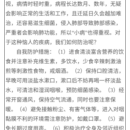
视，病情时轻时重，病程长达数月、数年，无疑
会影响正常的生活和工作，且迁延日久会越加难
治，还容易滋生细菌，侵入肺部导致肺部感染，
严重者会影响肺功能，所以“小病”也得重视。对
于这种恼人的疾病，我们如何防治呢？
自我防护措施：（1）进食清淡富含营养的饮
食并注意补充维生素，多饮水，少食辛辣刺激油
煎等刺激性食物，戒烟酒。（2）保持口腔清洁，
早晚可用淡盐水漱口，漱口后不妨再喝一杯淡盐
水，可清洁和湿润咽喉，预防细菌感染。（3）经
常开窗通风，保持空气流通，同时也要注意保
暖。（4）避免接触粉尘、有害气体等，进入对咽
黏膜不利的环境需注意防护，如戴口罩。（5）避
免长期过度用声。（6）积极治疗全身及邻近组织