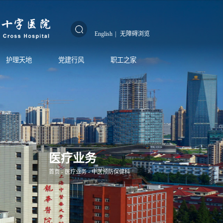
English
|
无障碍浏览
护理天地
党建行风
职工之家
医疗业务
首页
-
医疗业务
-
中医预防保健科