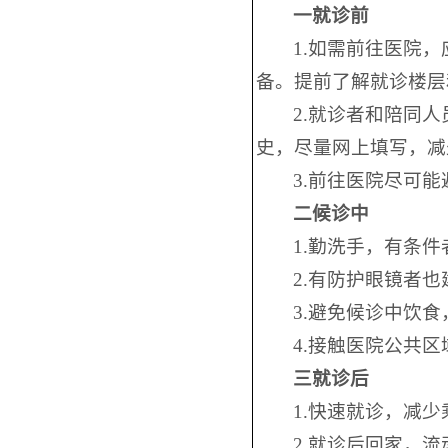
一就诊前
1.如需前往医院
备。提前了解就诊楼层
2.就诊者和陪同
史，尽量网上填写，减
3.前往医院尽可
二候诊中
1.勤洗手，有条
2.有防护眼镜者
3.避免候诊中饮
4.接触医院公共
三就诊后
1.快速就诊，减
2.就诊后回家，