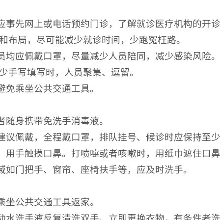
，应事先网上或电话预约门诊，了解就诊医疗机构的开
和布局，尽可能减少就诊时间，少跑冤枉路。
人员均应佩戴口罩，尽量减少人员陪同，减少感染风险
少手写填写时，人员聚集、逗留。
能避免乘坐公共交通工具。
件者随身携带免洗手消毒液。
也建议佩戴，全程戴口罩，排队挂号、候诊时应保持至少
食，用手触摸口鼻。打喷嚏或者咳嗽时，用纸巾遮住口
区域如门把手、窗帘、座椅扶手等，应及时洗手。
少乘坐公共交通工具返家。
流动水洗手液反复清洗双手、立即更换衣物，有条件者