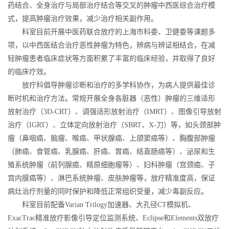
药结合、全身治疗与局部治疗结合等交叉的肿瘤中西医综合治疗模
式，提高肿瘤治疗效果，减少治疗相关副作用。
科室目前开展中医药联合放疗的上海市科委、卫健委等课题多
项，以中西医结合治疗恶性肿瘤为特色，辨病与辨证相结合，在减
轻肿瘤患者临床症状等方面积累了丰富的临床经验，并取得了良好
的临床疗效。
放疗科倡导肿瘤诊断和治疗的多学科协作，为病人提供最佳诊
断时机和治疗方法。常规开展全身各脏器（恶性）肿瘤的三维适形
放射治疗（3D-CRT）、调强适形放射治疗（IMRT）、图像引导放射
治疗（IGRT）、立体定向放射治疗（SBRT、X-刀）等，如头颈部肿
瘤（鼻咽癌、脑瘤、喉癌、甲状腺癌、上颌窦癌等）、胸腹部肿瘤
（肺癌、食管癌、乳腺癌、肝癌、胃癌、结直肠癌等）、泌尿和生
殖系统肿瘤（前列腺癌、精原细胞瘤等）、妇科肿瘤（宫颈癌、子
宫内膜癌等）、淋巴系统肿瘤、皮肤肿瘤等，放疗精准度高，保证
病灶治疗剂量的同时保护和降低正常组织受量，减少毒副反应。
科室目前配备Varian Trilogy加速器、大孔径CT模拟机、
ExacTrac精准放疗影像引导定位监测系统、Eclipse和Elements双放疗