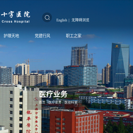
English
|
无障碍浏览
护理天地
党建行风
职工之家
医疗业务
首页
-
医疗业务
-
医技科室