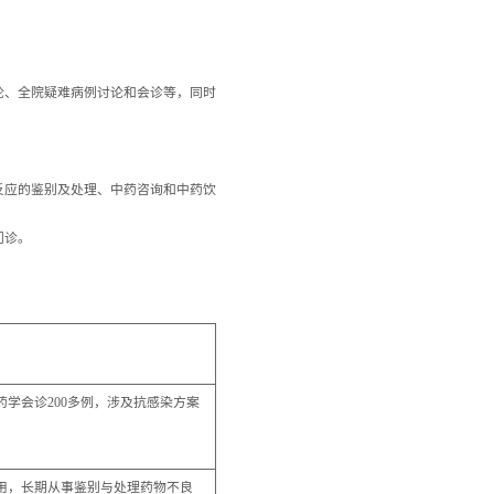
论、全院疑难病例讨论和会诊等，同时
反应的鉴别及处理、中药咨询和中药饮
门诊。
学会诊200多例，涉及抗感染方案
用，长期从事鉴别与处理药物不良