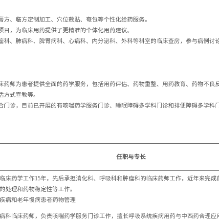
膏方、临方定制加工、穴位敷贴、奄包等个性化给药服务。
项目，为临床用药提供了更精准的个体化用药建议。
瘤科、肺病科、脾胃病科、心病科、内分泌科、外科等科室的临床查房，参与病例讨
床药师为患者提供全面的药学服务，包括用药评估、药物重整、用药教育、药物不良
活方式宣教等。
合门诊，目前已开展的有咳喘药学服务门诊、睡眠障碍多学科门诊和排便障碍多学科
任职与专长
临床药学工作15年，先后承担消化科、呼吸科和肿瘤科的临床药师工作，近年来完成药
的处理和药物稳定性等工作。
疾病和老年慢病患者药物管理
病科临床药师，负责咳喘药学服务门诊工作，擅长呼吸系统疾病用药与中西药合理应