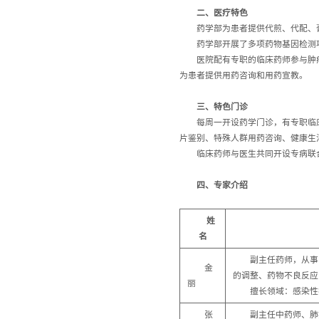
二、医疗特色
药学部为患者提供代煎、代配、
药学部开展了多项药物基因检测
医院配有专职的临床药师参与肿
为患者提供用药咨询和用药宣教。
三、
特色门诊
每周一开设药学门诊，有专职临
片鉴别、特殊人群用药咨询、健康生
临床药师与医生共同开设专病联
四、专家介绍
姓
名
副主任药师，从事
金
的调整、药物不良反应
丽
擅长领域：感染性
张
副主任中药师、肺