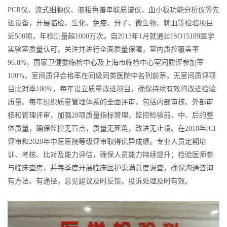
PCR仪、流式细胞仪、液相色谱串联质谱仪、血小板功能分析仪等先
进设备，开展临检、生化、免疫、分子、微生物、输血等检验项目
近500项，年检测量超1000万次。自2013年1月就通过ISO15189医学
实验室质量认可，关注并进行全面质量保障，室内质控覆盖率
96.8%，国家卫健委临检中心及上海市临检中心室间质评参加率
100%，室间质评合格率在同级同类医院中名列前茅。无室间质评项
目比对率100%，每年设立质量改进项目，确保持续有效的改进检验
质量。每年组织质量管理体系的全面评审，包括内部审核、外部审
核和管理评审，加强28项质量指标管理，监控检验前、中、后的整
体质量，确保监控无盲点，质量无死角，改进无止境。在2018年JCI
评审和2020年中医医院等级评审取得优异成绩。专业人员定期培
训、考核、比对及能力评估，确保人员能力持续提升；检验医师参
与临床查房，并每季度开展临床医护患满意度调查，确保沟通咨询
有方法、有途径，意见建议及时反馈，投诉处理及时有效。