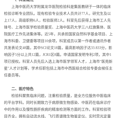
上海中医药大学附属龙华医院检验科是集医教研于一体的临床
检验诊断专业团队。现有检验专业技术人员共计77人，研究生及以
上17人，高级职称6人，检验医师2人。科室先后获得上海市工人先
锋号、上海市医学检验质量奖、上海中医药大学三八红旗集体、医
院医疗工作先进集体等。近5年，共承担国家自然科学基金项目、上
海市科委、卫健委等项目10余项，科室成员以第一作者或通讯作者
共发表论文48篇，其中SCI论文18篇，最高影响因子达33.833分，影
响因子5分以上共12篇，JCR1区8篇。申请国家发明专利2项，其中1
项已授权。科室人员先后入选上海市医学领军人才，上海市“医苑新
星”人才计划等，学术任职包括上海市中西医结合检验专委会候任主
任委员等。
二、医疗特色
检验科聚焦临床问题，注重检验质量，是全方位服务中医临床
的平台学科。同时长期致力于病原微生物感染、中医药在临床诊疗
中的作用以及慢性肠肝疾病的精准检测等方面的工作。科室检验项
目齐全，拥有自动流水线、飞行质谱微生物鉴定仪、实时荧光定量