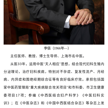
李佶（
1966
年—）
主任医师、教授、博士生导师、上海市名中医。
33
“
”
从医
年，运用中医
天人相应
思想，结合现代妇科生殖内
分泌理论，治疗妇科疾病，特别对不孕症、复发性流产、月经
病、内异症和围绝经期综合征等有良好临床疗效。承担包括国
“
”
家中医药管理局
重大疾病联合攻关项目
和市科委、市卫生健康
17
委项目
项；参编《中西医结合妇产科学》《中医妇科实
训》；在《中医杂志》和《中国中西医结合杂志》等杂志上发