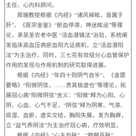
主任、心内科顾问。
周端教授根据《内经》“诸风掉眩，皆属于
肝”、《医宗金鉴》“瘀血停滞，神迷眩运”等理
论，承吴圣农老中医 “活血潜镇法”治验，系统阐
发临床高血压病瘀血阳亢证病机，立“活血潜阳
法”为主治疗。同时，三七花有效组分心血管保护
作用的发现与作用机制的研究取得进展。
根据《内经》“年四十则阴气自半”、《金匮
要略》“阳微阴弦，……责其极虚也”等理论，拓
展冠心病“阳微阴弦”含义：“阳微”释为心阳、心
阴、心血、心气不足，“阴弦”释为阴寒、气滞、
痰湿、血瘀，虚实交结，胸阳失展，发为胸痹，
立 “益气养阴法”为主治疗冠心病，疗效明显。
根据《内经》“心主血脉”、“肺朝百脉”，