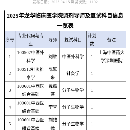
发布日期：2025-04-15
浏览次数：
1192
2025年龙华临床医学院调剂导师及复试科目信息
一览表
专业代码与专
计划
序号
导师
复试科目
备注
业
数
100507中医外
上海中医药大
1
刘胜
中医外科学
1
科学
学深圳医院
100512针灸推
陈跃
2
针灸学
1
拿学
来
100601中西医
戴薇
3
分子生物学
1
结合基础
薇
100601中西医
4
李翠
分子生物学
1
结合基础
100601中西医
刘维
5
分子生物学
1
结合基础
薇