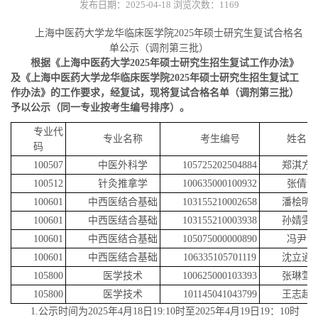
发布日期：2025-04-18
浏览次数：
1169
上海中医药大学龙华临床医学院2025年硕士研究生复试合格名
单公示（调剂第三批）
根据《上海中医药大学2025年硕士研究生招生复试工作办法》
及《上海中医药大学龙华临床医学院2025年硕士研究生招生复试工
作办法》的工作要求，经复试，现将复试合格名单（调剂第三批）
予以公示（同一专业按考生编号排序）。
专业代
专业名称
考生编号
姓名
码
100507
中医外科学
105725202504884
郑淇方
100512
针灸推拿学
100635000100932
张倩
100601
中西医结合基础
103155210002658
潘桧明
100601
中西医结合基础
103155210003938
孙婧雯
100601
中西医结合基础
105075000000890
冯尹
100601
中西医结合基础
106335105701119
沈立通
105800
医学技术
100625000103393
张琳萱
105800
医学技术
101145041043799
王志超
1.公示时间为2025年4月18日19:10时至2025年4月19日19：10时