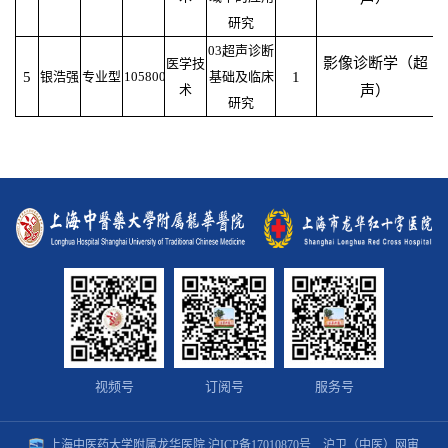
研究
03超声诊断
影像诊断学（超
医学技
5
银浩强
专业型
105800
基础及临床
1
术
声）
研究
视频号
订阅号
服务号
上海中医药大学附属龙华医院
沪ICP备17010870号
沪卫（中医）网审