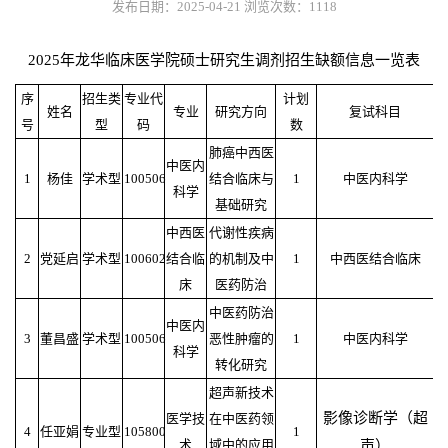
发布日期：2025-04-21
浏览次数：
1118
2025年龙华临床医学院硕士研究生调剂招生缺额信息一览表
序
招生类
专业代
计划
姓名
专业
研究方向
复试科目
号
型
码
数
肺癌中西医
中医内
1
杨佳
学术型
100506
结合临床与
1
中医内科学
科学
基础研究
中西医
代谢性疾病
2
党延启
学术型
100602
结合临
的机制及中
1
中西医结合临床
床
医药防治
中医药防治
中医内
3
董昌盛
学术型
100506
恶性肿瘤的
1
中医内科学
科学
转化研究
超声新技术
影像诊断学（超
医学技
在中医药领
4
任亚娟
专业型
105800
1
术
域中的应用
声）