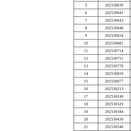
5
202530639
6
202530641
7
202530643
8
202530646
9
202530654
10
202530681
11
202530714
12
202530751
13
202530778
14
202530810
15
202530077
16
202530213
17
202530249
18
202530320
19
202530344
20
202530430
21
202530546