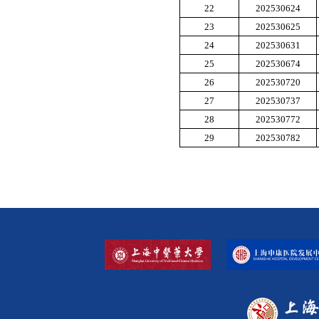
22
202530624
23
202530625
24
202530631
25
202530674
26
202530720
27
202530737
28
202530772
29
202530782