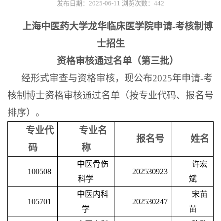
发布日期：2025-06-11
浏览次数：
442
上海中医药大学龙华临床医学院申请
-
考核制博
士招生
资格审核通过名单（第三批）
经形式审查与资格审核，现公布
2025
年申请
-
考
核制博士资格审核通过名单（按专业代码、报名号
排序）。
专业代
专业名
报名号
姓名
码
称
中医骨伤
许宏
100508
202530923
科学
斌
中医内科
宋苗
105701
202530247
学
苗