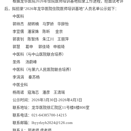
根据龙华医院
202
6
年住院医师培训基地招录工作进程，经面试考评
后，拟招录
“202
6
年龙华医院住院医师培训基地
”人员名单公示如下：
中医科
郭帅杰
胡转楠
马梦娇
华辞怡
李宣儒
潘家姝
陈昕
金京
郭衷钊
陈智炜
朱江川
王丽萍
郭慧
葛申
郭佳琦
申祖琦
中医科（与中山医院联合培养）
圣炜
汤蔚峰
中医科（与第六人民医院联合培养）
李涓涓
秦苏杨
中医全科
杨雨诺
寇海芯
潘彦
王清瑶
公示时间：
202
6
年
3
月
30
日
-202
6
年
4
月
3
日
联系地址：龙华医院
徐汇院区
11号楼8楼806室
联系电话：
021-
64385700-14215
联系邮箱：
lhyyrlzyb2024@126.com
联系人：郭老师
虞老师