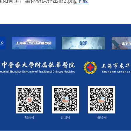
课如何讲，集体备课齐出招2.png
下载
视频号
订阅号
服务号