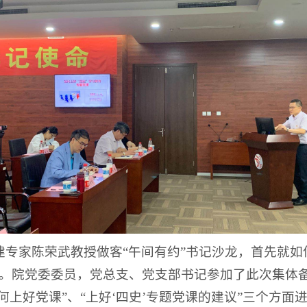
党建专家陈荣武教授做客“午间有约”书记沙龙，首先就如
。院党委委员，党总支、党支部书记参加了此次集体备
何上好党课”、“上好‘四史’专题党课的建议”三个方面