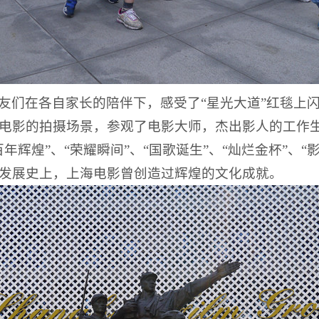
友们在各自家长的陪伴下，感受了“星光大道”红毯上
电影的拍摄场景，参观了电影大师，杰出影人的工作
年辉煌”、“荣耀瞬间”、“国歌诞生”、“灿烂金杯”、“
发展史上，上海电影曾创造过辉煌的文化成就。