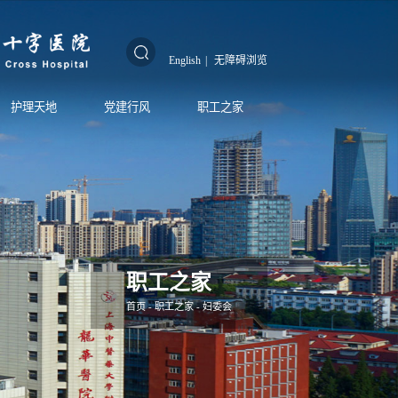
English
|
无障碍浏览
护理天地
党建行风
职工之家
职工之家
首页
-
职工之家
-
妇委会