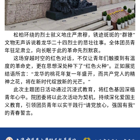
松柏环绕的烈士就义地庄严肃穆，锈迹斑斑的“群镣”
文物无声诉说着龙华二十四烈士的悲壮往事。全体团员青
年驻足肃立，向长眠于此的革命先烈默哀。
这场穿越时空的红色对话，不仅让青年们触摸到有温
度的革命史，更在思想深处种下了“红色火种”。正如展览
结语所言：“龙华的桃花年复一年盛开，而共产党人的精
神之花，将在新时代绽放新的光芒。”
此次主题团日活动通过沉浸式教育，将红色基因深植
青年心中。院团委将以此次活动为契机，持续深化爱国主
义教育，引领团员青年以实干践行“请党放心，强国有我”
的青春誓言。