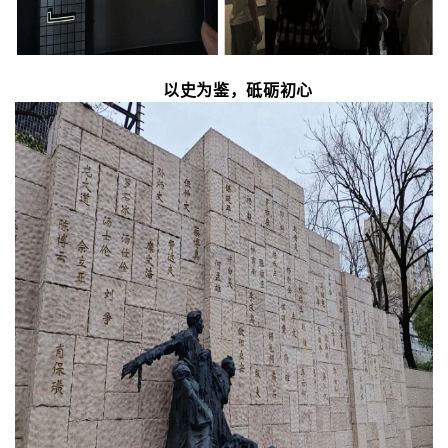
以史为鉴，砥砺初心