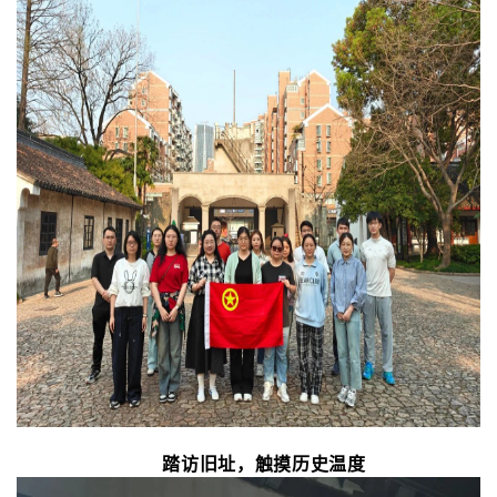
踏访旧址，触摸历史温度