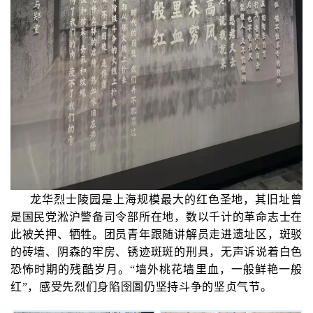
龙华烈士陵园是上海规模最大的红色圣地，其旧址曾
是国民党淞沪警备司令部所在地，数以千计的革命志士在
此被关押、牺牲。团员青年跟随讲解员走进遗址区，斑驳
的砖墙、阴森的牢房、锈迹斑斑的刑具，无声诉说着白色
恐怖时期的残酷岁月。“墙外桃花墙里血，一般鲜艳一般
红”，感受先烈们身陷囹圄仍坚持斗争的坚贞气节。