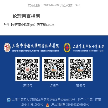
发布日期：2019-09-09
浏览次数：
343
伦理审查指南
附件【
伦理审查指南.pdf
】已下载
1373
次
视频号
订阅号
服务号
上海中医药大学附属龙华医院
沪ICP备17010870号
沪卫（中医）网审
【2014】第10006号
沪公网安备 31010402003920号