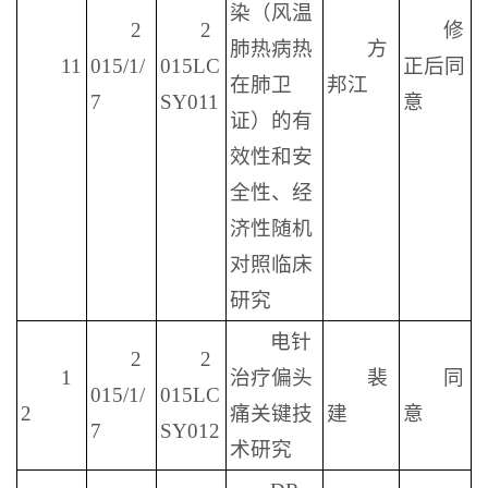
染（风温
2
2
修
肺热病热
方
11
015/1/
015LC
正后同
在肺卫
邦江
7
SY011
意
证）的有
效性和安
全性、经
济性随机
对照临床
研究
电针
2
2
1
治疗偏头
裴
同
015/1/
015LC
2
痛关键技
建
意
7
SY012
术研究