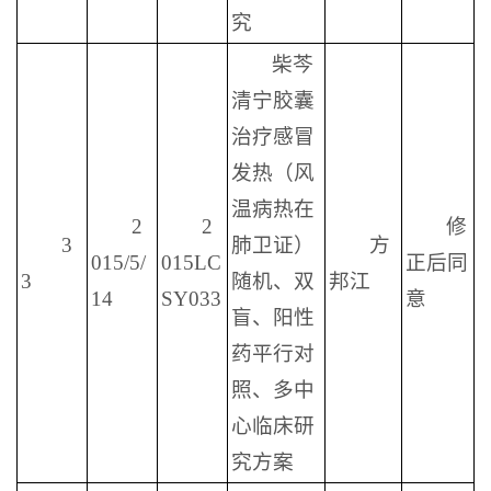
究
柴芩
清宁胶囊
治疗感冒
发热（风
温病热在
2
2
修
3
肺卫证）
方
015/5/
015LC
正后同
3
随机、双
邦江
14
SY033
意
盲、阳性
药平行对
照、多中
心临床研
究方案