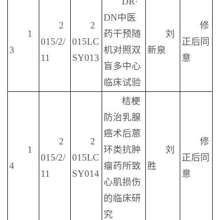
DR·
DN中医
2
2
修
1
药干预随
刘
015/2/
015LC
正后同
3
机对照双
新泉
11
SY013
意
盲多中心
临床试验
桔梗
防治乳腺
癌术后蒽
2
2
修
1
环类抗肿
刘
015/2/
015LC
正后同
4
瘤药所致
胜
11
SY014
意
心肌损伤
的临床研
究