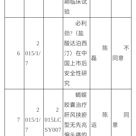
期临床试
验
必利
劲?（盐
2
酸达泊西
陈
不
6
015/1/
汀）在中
磊
同意
7
国上市后
安全性研
究
蝎蜈
胶囊治疗
2
2
肝风挟瘀
陈
同
7
015/1/
015LC
型无先兆
运
意
7
SY007
偏头痛的