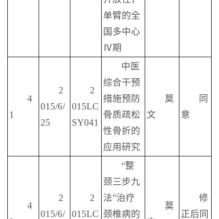
单臂的全
国多中心
Ⅳ期
中医
综合干预
2
2
4
措施预防
莫
同
015/6/
015LC
1
骨质疏松
文
意
25
SY041
性骨折的
应用研究
“整
颈三步九
2
2
法”治疗
修
4
莫
015/6/
015LC
颈椎病的
正后同