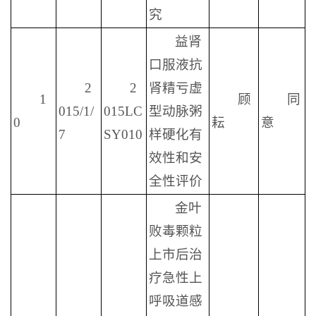
究
益肾
口服液抗
2
2
肾精亏虚
1
顾
同
015/1/
015LC
型动脉粥
0
耘
意
7
SY010
样硬化有
效性和安
全性评价
金叶
败毒颗粒
上市后治
疗急性上
呼吸道感