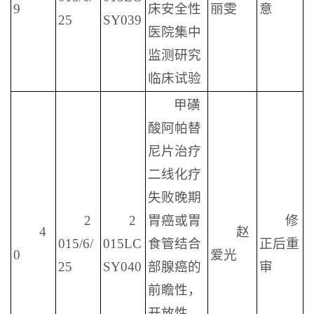
9
床安全性
丽雯
意
25
SY039
医院集中
监测研究
临床试验
甲磺
酸阿帕替
尼片治疗
二线化疗
失败晚期
2
2
胃癌或胃
修
4
赵
015/6/
015LC
食管结合
正后重
0
爱光
25
SY040
部腺癌的
审
前瞻性，
开放性，