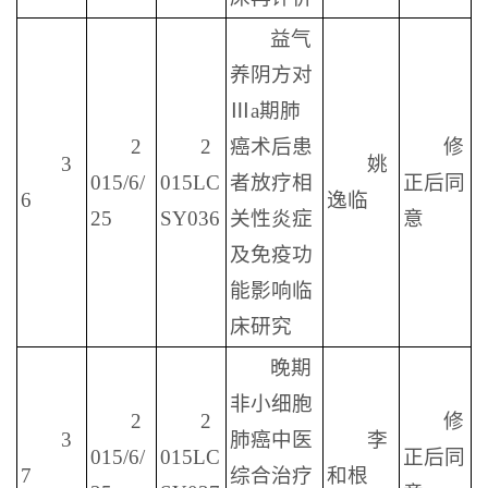
益气
养阴方对
Ⅲa期肺
2
2
癌术后患
修
3
姚
015/6/
015LC
者放疗相
正后同
6
逸临
25
SY036
关性炎症
意
及免疫功
能影响临
床研究
晚期
非小细胞
2
2
修
3
肺癌中医
李
015/6/
015LC
正后同
7
综合治疗
和根