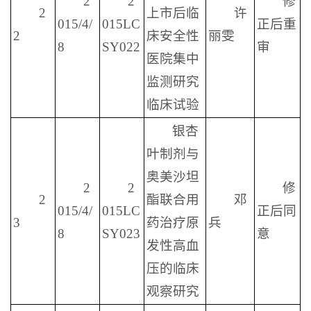
2
2
修
2
上市后临
许
015/4/
015LC
正后重
2
床安全性
丽雯
8
SY022
审
医院集中
监测研究
临床试验
银杏
叶制剂与
奥美沙坦
2
2
修
2
酯联合用
邓
015/4/
015LC
正后同
3
药治疗原
兵
8
SY023
意
发性高血
压的临床
观察研究