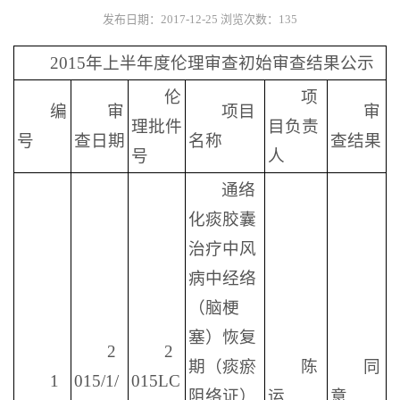
发布日期：2017-12-25
浏览次数：
135
2015年上半年度伦理审查初始审查结果公示
伦
项
编
审
项目
审
理批件
目负责
号
查日期
名称
查结果
号
人
通络
化痰胶囊
治疗中风
病中经络
（脑梗
塞）恢复
2
2
期（痰瘀
陈
同
1
015/1/
015LC
阻络证）
运
意