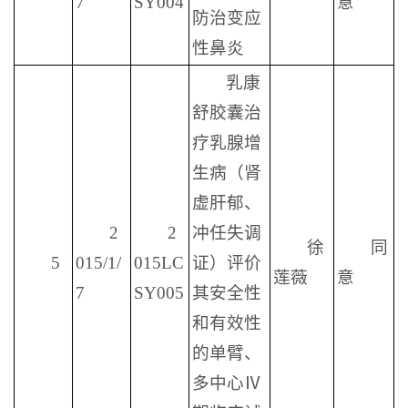
7
SY004
意
防治变应
性鼻炎
乳康
舒胶囊治
疗乳腺增
生病（肾
虚肝郁、
2
2
冲任失调
徐
同
5
015/1/
015LC
证）评价
莲薇
意
7
SY005
其安全性
和有效性
的单臂、
多中心Ⅳ