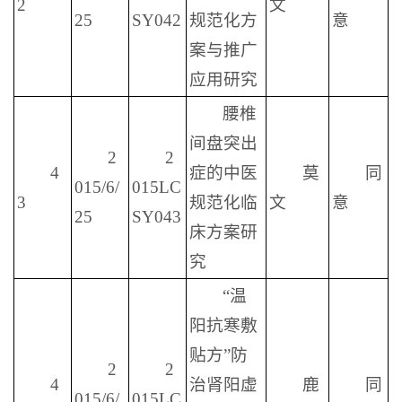
2
文
25
SY042
规范化方
意
案与推广
应用研究
腰椎
间盘突出
2
2
4
症的中医
莫
同
015/6/
015LC
3
规范化临
文
意
25
SY043
床方案研
究
“温
阳抗寒敷
贴方”防
2
2
4
治肾阳虚
鹿
同
015/6/
015LC