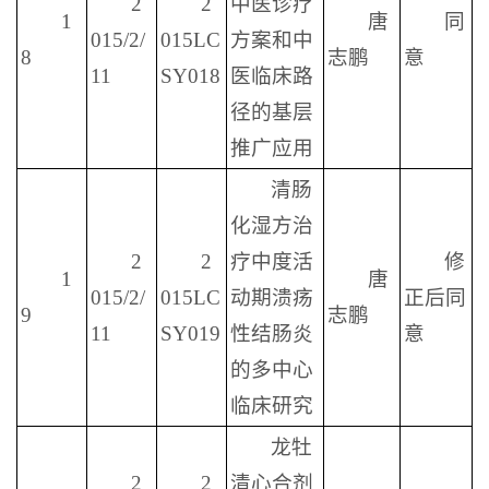
2
2
中医诊疗
1
唐
同
015/2/
015LC
方案和中
8
志鹏
意
11
SY018
医临床路
径的基层
推广应用
清肠
化湿方治
2
2
疗中度活
修
1
唐
015/2/
015LC
动期溃疡
正后同
9
志鹏
11
SY019
性结肠炎
意
的多中心
临床研究
龙牡
2
2
清心合剂