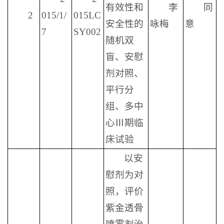
有效性和
李
同
2
015/1/
015LC
安全性的
咏梅
意
7
SY002
随机双
盲、安慰
剂对照、
平行分
组、多中
心Ⅲ期临
床试验
以安
慰剂为对
照，评价
紫金透骨