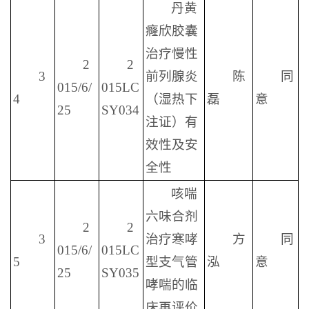
丹黄
癃欣胶囊
治疗慢性
2
2
3
前列腺炎
陈
同
015/6/
015LC
4
（湿热下
磊
意
25
SY034
注证）有
效性及安
全性
咳喘
六味合剂
2
2
3
治疗寒哮
方
同
015/6/
015LC
5
型支气管
泓
意
25
SY035
哮喘的临
床再评价