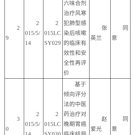
六味合剂
治疗风寒
2
2
犯肺型感
2
张
同
015/5/
015LC
染后咳嗽
9
英兰
意
14
SY029
的临床有
效性和安
全性再评
价
基于
倾向评分
法的中医
2
2
药治疗对
3
赵
同
015/5/
015LC
晚期胃癌
0
爱光
意
14
SY030
临床结局