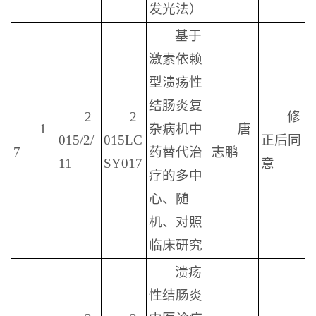
发光法）
基于
激素依赖
型溃疡性
结肠炎复
2
2
修
1
杂病机中
唐
015/2/
015LC
正后同
7
药替代治
志鹏
11
SY017
意
疗的多中
心、随
机、对照
临床研究
溃疡
性结肠炎