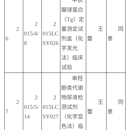
甲状
腺球蛋白
（Tg）定
2
2
2
量测定试
王
同
015/4/
015LC
6
剂盒（化
蕾
意
8
SY026
学发光
法）临床
试验
单羟
酚类代谢
2
2
物尿液检
2
王
同
015/5/
015LC
测试剂
7
蕾
意
14
SY027
（化学显
色法）临