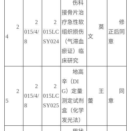
伤科
接骨片治
2
2
疗急性软
修
2
莫
015/4/
015LC
组织损伤
正后同
4
文
8
SY024
（气滞血
意
瘀证）临
床研究
地高
辛（DI
2
2
2
G）定量
王
同
015/4/
015LC
5
测定试剂
蕾
意
8
SY025
盒（化学
发光法）