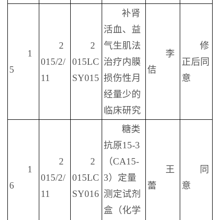
补肾
活血、益
2
2
气生肌法
修
1
李
015/2/
015LC
治疗内膜
正后同
5
佶
11
SY015
损伤性月
意
经量少的
临床研究
糖类
抗原15-3
2
2
（CA15-
1
王
同
015/2/
015LC
3）定量
6
蕾
意
11
SY016
测定试剂
盒（化学