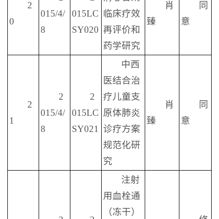
2
肖
同
015/4/
015LC
临床疗效
0
臻
意
8
SY020
再评价和
药学研究
中西
医结合治
2
2
疗儿童支
2
肖
同
015/4/
015LC
原体肺炎
1
臻
意
8
SY021
诊疗方案
规范化研
究
注射
用血栓通
（冻干）