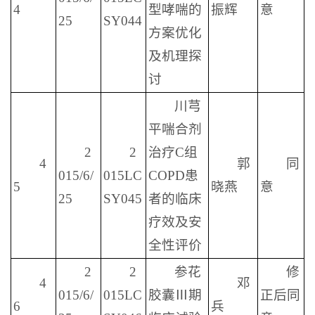
4
型哮喘的
振辉
意
25
SY044
方案优化
及机理探
讨
川芎
平喘合剂
2
2
治疗C组
4
郭
同
015/6/
015LC
COPD患
5
晓燕
意
25
SY045
者的临床
疗效及安
全性评价
2
2
参花
修
4
邓
015/6/
015LC
胶囊Ⅲ期
正后同
6
兵