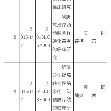
临床研究
软脉
煎治疗颈
2
2
动脉粥样
王
同
8
015/1/
015LC
硬化患者
臻楠
意
7
SY008
的临床研
究
辨证
分型提高
2
2
缺血性脑
袁
同
9
015/1/
015LC
卒中二级
灿兴
意
7
SY009
预防疗效
的临床研