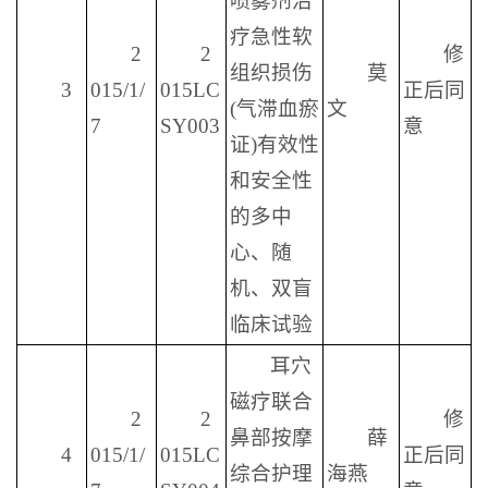
喷雾剂治
疗急性软
2
2
修
组织损伤
莫
3
015/1/
015LC
正后同
(气滞血瘀
文
7
SY003
意
证)有效性
和安全性
的多中
心、随
机、双盲
临床试验
耳穴
磁疗联合
2
2
修
鼻部按摩
薛
4
015/1/
015LC
正后同
综合护理
海燕