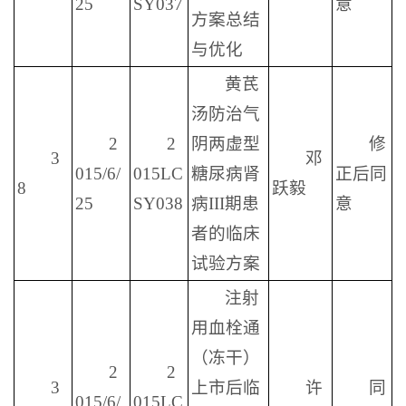
25
SY037
意
方案总结
与优化
黄芪
汤防治气
2
2
阴两虚型
修
3
邓
015/6/
015LC
糖尿病肾
正后同
8
跃毅
25
SY038
病III期患
意
者的临床
试验方案
注射
用血栓通
（冻干）
2
2
3
上市后临
许
同
015/6/
015LC