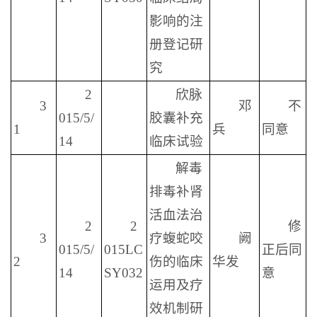
影响的注
册登记研
究
2
欣脉
3
邓
不
015/5/
胶囊补充
1
兵
同意
14
临床试验
解毒
排毒补肾
活血法治
2
2
修
3
疗蝮蛇咬
阙
015/5/
015LC
正后同
2
伤的临床
华发
14
SY032
意
运用及疗
效机制研