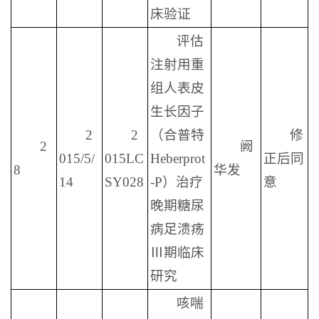
床验证
评估
注射用重
组人表皮
生长因子
2
2
（合普特
修
2
阙
015/5/
015LC
Heberprot
正后同
8
华发
14
SY028
-P）治疗
意
晚期糖尿
病足溃疡
Ⅲ期临床
研究
咳喘