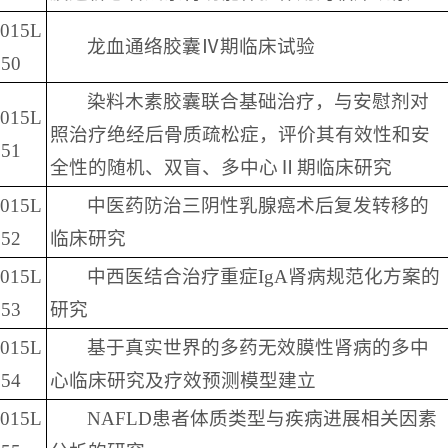
2015L
龙血通络胶囊Ⅳ期临床试验
50
染料木素胶囊联合基础治疗，与安慰剂对
2015L
照治疗绝经后骨质疏松症，评价其有效性和安
51
全性的随机、双盲、多中心Ⅱ期临床研究
2015L
中医药防治三阴性乳腺癌术后复发转移的
52
临床研究
2015L
中西医结合治疗重症IgA肾病规范化方案的
53
研究
2015L
基于真实世界的多药无效膜性肾病的多中
54
心临床研究及疗效预测模型建立
2015L
NAFLD患者体质类型与疾病进展相关因素