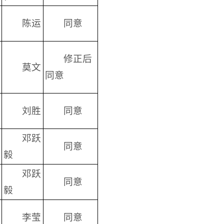
陈运
同意
修正后
莫文
同意
刘胜
同意
邓跃
同意
毅
邓跃
同意
毅
李莹
同意