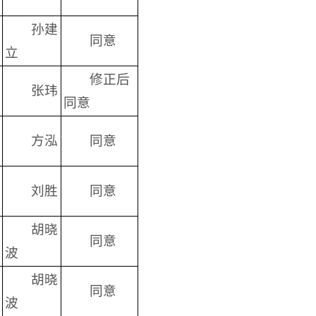
孙建
同意
立
修正后
张玮
同意
方泓
同意
刘胜
同意
胡晓
同意
波
胡晓
同意
波