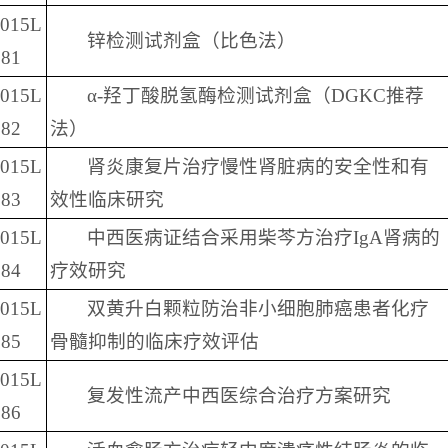
2015L
锌检测试剂盒（比色法）
81
2015L
α-羟丁酸脱氢酶检测试剂盒（DGKC推荐
82
法）
2015L
肾炎康复片治疗慢性肾脏病的安全性和有
83
效性临床研究
2015L
中西医病证结合采用柴芩方治疗IgA肾病的
84
疗效研究
2015L
双黄升白颗粒防治非小细胞肺癌患者化疗
85
骨髓抑制的临床疗效评估
2015L
复发性流产中西医综合治疗方案研究
86