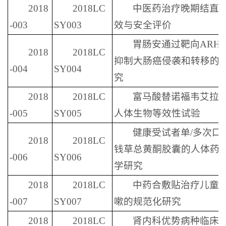
2018
2018LC
中医药治疗晚期结直
-003
SY003
效与安全评价
胃肠安通过靶向ARHG
2018
2018LC
抑制大肠癌侵袭和转移的
-004
SY004
究
2018
2018LC
富马酸替诺福韦艾拉
-005
SY005
人体生物等效性试验
健康受试者单/多次口
2018
2018LC
钱草总黄酮胶囊的人体药
-006
SY006
学研究
2018
2018LC
中药合敷贴治疗儿童
-007
SY007
嗽的规范化研究
2018
2018LC
肾内科优势病种临床