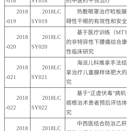
-018
SY018
的中医药干预治疗
2018
2018LC
热敷眼罩治疗睑板腺
-019
SY019
碍性干眼的有效性和安全
基于医疗训练（MTT
2018
2018LC
的非特异性下腰痛综合康
-020
SY020
性临床研究
海派儿科推拿手法结
2018
2018LC
拿治疗儿童腺样体肥大的
-021
SY021
究
基于“正虚伏毒”病机
2018
2018LC
癌根治术患者预后评估体
-022
SY022
究
中西医结合防治乙肝
2018
2018LC