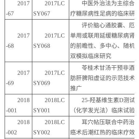
2017
2017LC
中医外治法为主综合
-67
SY067
疗糖尿病性足病的临床研
评价脑心通胶囊、厄
2017
2017LC
单用或联用延缓糖尿病肾
-68
SY068
的前瞻性、多中心、随机
双模拟临床研究
苓桂术甘汤干预非酒
2017
2017LC
肪肝脾阳虚证的示范技术
-69
SY069
推广
2018
2018LC
25-羟基维生素D测试
-001
SY001
（化学发光法）临床试验
2018
2018LC
耳穴帖压联合中药治
-002
SY002
癌术后潮红热的临床疗效