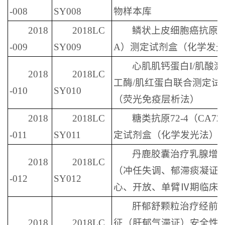
-008
SY008
物样本库
2018
2018LC
鳞状上皮细胞癌抗原（
-009
SY009
A）测定试剂盒（化学发
心肌肌钙蛋白I/肌酸
2018
2018LC
工酶/肌红蛋白联合测定试
-010
SY010
（荧光免疫层析法）
2018
2018LC
糖类抗原72-4（CA72
-011
SY011
定试剂盒（化学发光法）
丹鹿胶囊治疗乳腺增
2018
2018LC
（冲任失调、郁滞痰凝证
-012
SY012
心、开放、单臂Ⅳ期临床
肝郁舒颗粒治疗经前
2018
2018LC
征（肝郁气滞证）安全性