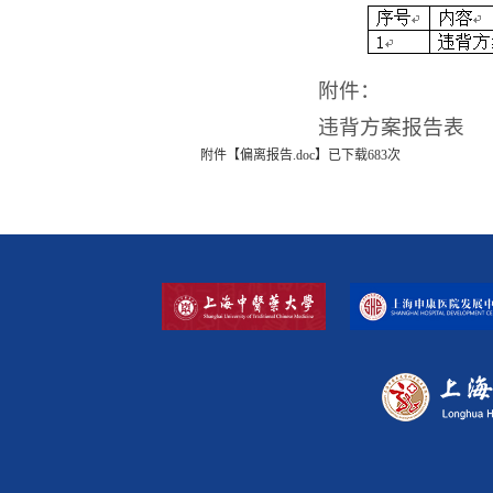
附件：
违背方案报告表
附件【
偏离报告.doc
】已下载
683
次