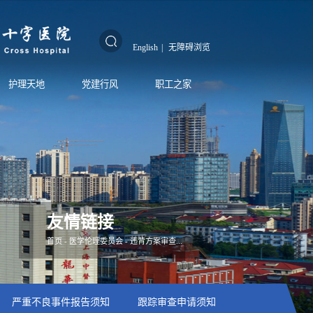
English
|
无障碍浏览
护理天地
党建行风
职工之家
友情链接
首页
-
医学伦理委员会
-
违背方案审查...
严重不良事件报告须知
跟踪审查申请须知