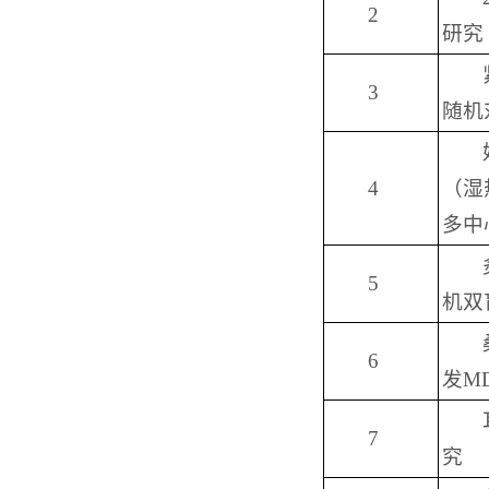
2
研究
3
随机
4
（湿
多中
5
机双
6
发M
7
究