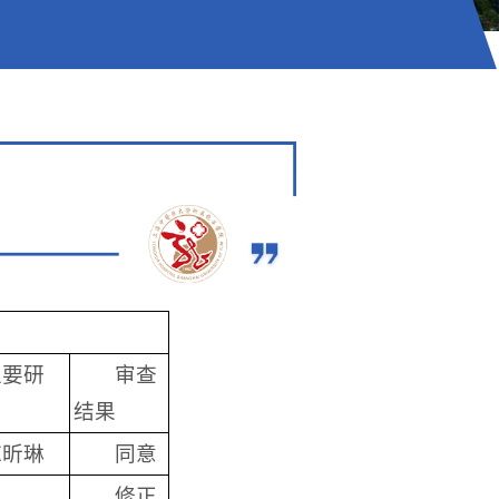
主要研
审查
结果
陈昕琳
同意
修正