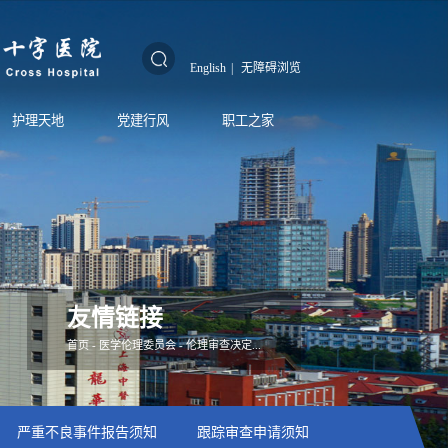
English
|
无障碍浏览
护理天地
党建行风
职工之家
友情链接
首页
-
医学伦理委员会
-
伦理审查决定...
严重不良事件报告须知
跟踪审查申请须知