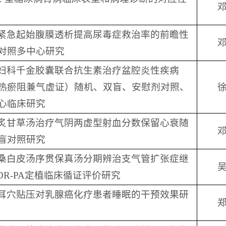
紧急起始腹膜透析提高尿毒症救治率的前瞻性
对照多中心研究
妇科千金胶囊联合抗生素治疗盆腔炎性疾病
热瘀阻兼气虚证）随机、双盲、安慰剂对照、
心临床研究
炙甘草汤治疗气阴两虚型射血分数保留心衰随
盲对照研究
桑白皮汤序贯保真汤分期辨治支气管扩张症继
DR-PA定植临床循证评价研究
耳穴贴压对乳腺癌化疗患者睡眠的干预效果研