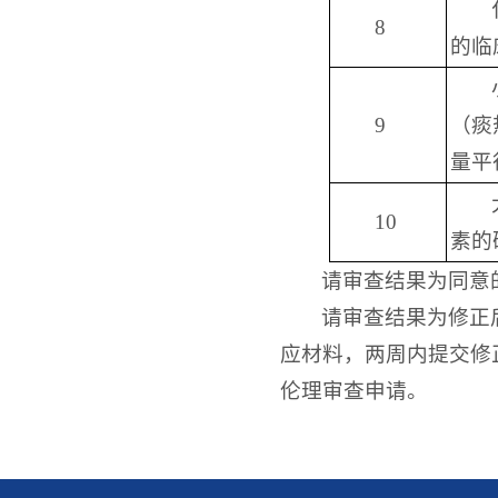
8
的临
9
（痰
量平
10
素的
请审查结果为同意
请审查结果为修正
应材料，两周内提交修
伦理审查申请。