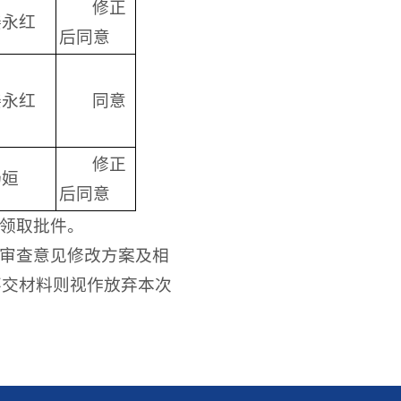
修正
姜永红
后同意
姜永红
同意
修正
杨姮
后同意
室领取批件。
据审查意见修改方案及相
不交材料则视作放弃本次