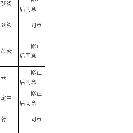
邓跃毅
后同意
邓跃毅
同意
修正
徐莲薇
后同意
修正
邓兵
后同意
修正
吴定中
后同意
郑蔚
同意