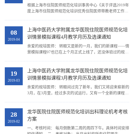
根据上海市住院医师规范化培训事务中心《关于评选2019年
度上海市住院医师规范化培训优秀住院医师带教老师工作的
通知》，采取自主申报，经龙华医院评议小组评议，最终确
定龙华医院2019年上海市优秀住院医师带教老师推...
上海中医药大学附属龙华医院住院医师规范化培
08
训情景模拟课程4月教学月历及选课通知
2019-04
亲爱的规培医师： 转眼又是新的一月，我们的新课程——情
景模拟课程07也已在上个月正式上线了，还没体验过的规培
医师，本月可要抓紧时间哦，本月的教学活动依旧安排在夜
间17:00之后，以免影响各位的临床工作，那么下...
上海中医药大学附属龙华医院住院医师规范化培
19
训情景模拟课程3月教学月历及选课通知
2019-03
亲爱的规培医师： 转眼间过完了新年，我们又将迎来崭新的
3月，在3月里，经过多次的试运行，又有一个全新的课程修
改成熟，即将上线——情景模拟课程07。上个月我们尝试了
下班后的时间来进行情景模拟，从而避开上班时间...
龙华医院住院医师规范化培训出科理论机考考核
28
方案
2019-02
一、考核时间： 每月倒数第二周的周四下午。具体时间安排
短信通知。 二、考核对象： 当月出科的所有住院医生。 轮