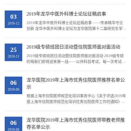
抗击工作，开拓上海市医学科普新局面，弘扬上海青年医务
人员在疫情防控及日常医疗工作中的专业、敬业...
2019年龙华中医外科博士论坛征稿启事
03
2019年龙华中医外科博士论坛征稿启事 ——传承精华守正
2019-12
创新 龙华中医外科博士论坛为龙华医院第十二届研究生学术
沙龙主办的大型学术活动。本次论坛主题为“传承精华守正
创新”，主要围绕“中医外科”的发展，长久以来...
2019级专硕班团日活动暨住院医师面对面活动
25
2019级专硕班团日活动暨住院医师面对面活动 2019级专硕
2019-11
的萌新们即将迎来第一战——公共科目考试，每一次考试都
是一个集中学习与自我提升的机会，我们该如何在紧张的工
作与生活中合理安排复习内容与进度呢，2018年高分...
龙华医院2019年上海市优秀住院医师推荐名单公
06
示
2019-06
根据上海市住院医师规范化培训事务中心《关于评选2019年
度上海市住院医师规范化培训优秀住院医师工作的通知》，
采取学生自主申报，教学处对申请人材料审核初步筛选，经
龙华医院上海市优秀住院医师评议小组评议，最终...
龙华医院2019年上海市优秀住院医师带教老师推
06
荐名单公示
2019-06