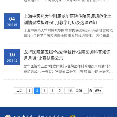
转大于等于3个月，第三个月出科考一次，出科一次，共考
两次。 三、考核地点： 行政楼8楼考试中心、...
上海中医药大学附属龙华医院住院医师规范化培
04
训情景模拟课程1月教学月历及选课通知
2019-01
上海中医药大学附属龙华医院 住院医师规范化培训情景模拟
课程 1月教学月历及选课通知 亲爱的规培医师： 各位新年快
乐！转眼间2019年已经来临，新的一年，各位有什么新的目
标呢？不如就从我们的情景模拟开始新一年的...
龙华医院第五届“唯爱伴我行-住院医师科普知识
10
月月讲”比赛结果公示
2018-12
龙华医院第五届“唯爱伴我行-住院医师科普知识月月讲” 比
赛结果公示 一等奖：管懋莹 二等奖：陈 晨 戴小玲 三等奖：
常秋伊 王宇凰 秦若琰 优胜奖：李 垚 徐梦丹 谌癸酉 教学处
2018年12月10日
上页
1
2
3
4
5
下页
到第
页
跳转