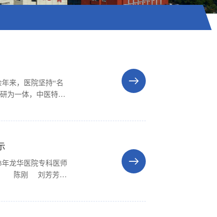
余年来，医院坚持“名
科研为一体，中医特色
明单位“十五连冠”，
试点单位，...
示
23年龙华医院专科医师
坤 陈刚 刘芳芳冯
中 严佳怡 胡钰卿