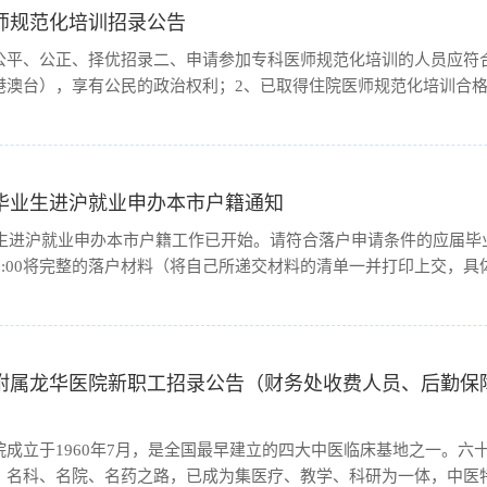
医师规范化培训招录公告
公平、公正、择优招录二、申请参加专科医师规范化培训的人员应符
港澳台），享有公民的政治权利；2、已取得住院医师规范化培训合格
。三、招录工作日程安排：9月25日至10月18日 个人登录上海市
e.mvwchina.com/index_SH_ui/index.html。10月19日 现场确认
届毕业生进沪就业申办本市户籍通知
业生进沪就业申办本市户籍工作已开始。请符合落户申请条件的应届毕业生
3:30-16:00将完整的落户材料（将自己所递交材料的清单一并打印上交，具体
大学附属龙华医院新职工招录公告（财务处收费人员、后勤保
成立于1960年7月，是全国最早建立的四大中医临床基地之一。六
名科、名院、名药之路，已成为集医疗、教学、科研为一体，中医特色