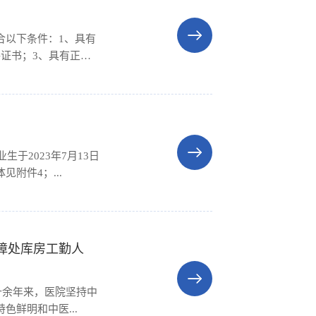
合以下条件：1、具有
证书；3、具有正常
毕业后医学教育管理平台
（务必携带附件材料）...
于2023年7月13日
见附件4；...
障处库房工勤人
十余年来，医院坚持中
鲜明和中医...