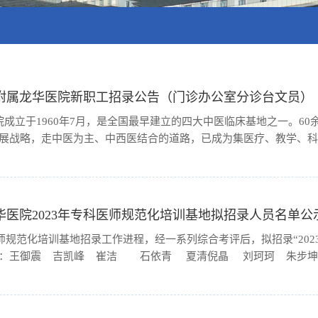
学附属龙华医院新职工招录公告（门诊办公室分诊台文员）
成立于1960年7月，是全国最早建立的四大中医临床基地之一。60
发展战略，走中医为主、中西医结合的道路，已成为集医疗、教学、
著名中医医院、全国示范中医院、全国三级甲等医院。医院获上海市文
院绩效考核中位列中医综合类医院第一，入选上海市公立医院高质量发展
医院2023年专科医师规范化培训基地拟招录人员名单公
医师规范化培训基地招录工作进程，经一系列综合考评后，拟招录“20
如下：王御震 吉凯峰 崔洁 石依青 夏清倪晶 刘珂珂 朱步
彭珑萍 周宇翔陈冉 孙玉霞 颛孙诗雅 刘旺意 吴含秋吴冠
淑敏 ...