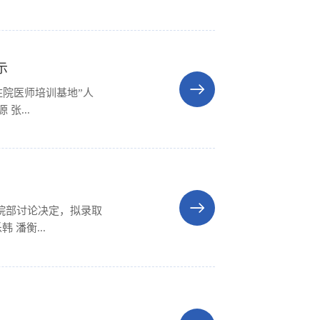
示
住院医师培训基地”人
卢琦 祁姚鑫瑞 王明月 徐馨源 张...
院部讨论决定，拟录取
 潘衡...