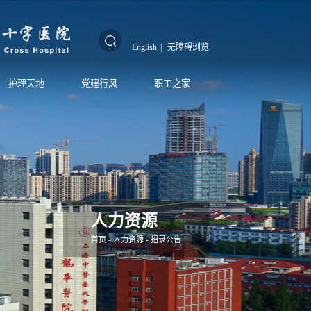
English
|
无障碍浏览
护理天地
党建行风
职工之家
人力资源
首页
-
人力资源
-
招录公告