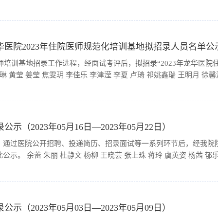
医院2023年住院医师规范化培训基地拟招录人员名单公
医师培训基地招录工作进程，经面试考评后，拟招录“2023年龙华医院
员名单公示如下： 蔡舒雨 何琳 黄莹 姜莹 焦雯玥 李佳乐 李津滢 李夏 
（2023年05月16日—2023年05月22日）
，通过医院公开招聘、投递简历、招录面试等一系列环节后，经我院
。 余蕾 朱丽 杜静文 杨柳 王晓芸 张上珠 蒋玲 虞英姿 杨茜 郁乐韩
（2023年05月03日—2023年05月09日）