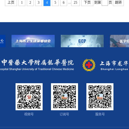
...
上页
1
2
3
4
5
6
25
下页
到第
页
跳转
视频号
订阅号
服务号