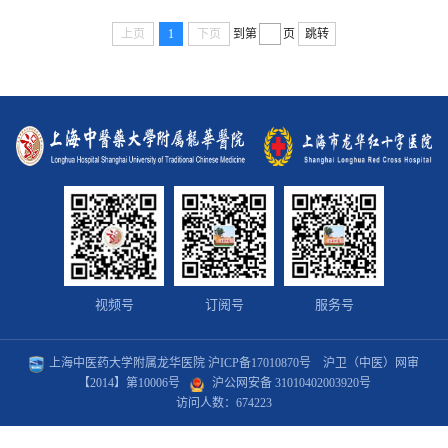
上页
1
下页
到第
页
跳转
视频号
订阅号
服务号
上海中医药大学附属龙华医院
沪ICP备17010870号
沪卫（中医）网审
【2014】第10006号
沪公网安备 31010402003920号
访问人数：
674223