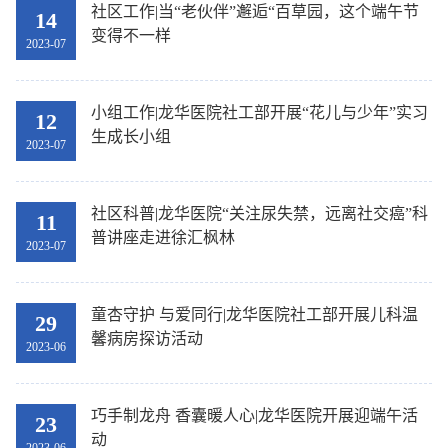
社区工作|当“老伙伴”邂逅“百草园，这个端午节
14
变得不一样
2023-07
小组工作|龙华医院社工部开展“花儿与少年”实习
12
生成长小组
2023-07
社区科普|龙华医院“关注尿失禁，远离社交癌”科
11
普讲座走进徐汇枫林
2023-07
童杏守护 与爱同行|龙华医院社工部开展儿科温
29
馨病房探访活动
2023-06
巧手制龙舟 香囊暖人心|龙华医院开展迎端午活
23
动