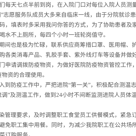
们每天七点半前到岗，在入院门口对每位入院人员测
流调”志愿服务队成员大多来自临床一线，由于分院就诊
码，填表时多采用我问你答的方式，为了协助患者及
喝水不上厕所，每四个小时一班轮岗值守。
期间也是极为忙碌，联系供应商筹措口罩、医用帽、
购各类消毒产品、乳胶手套、紫外线灯车等设备并做
门申请调拨防疫物资，为做好医院防疫物资管控工作，
疫物资的合理使用。
入到防疫工作中，严把进院“第一关”，积极配合测温
流调”及测温工作，做到24小时不间断监测进院人员体
染管理要求，及时调整职工食堂员工供餐模式，紧急订
避免职工集中用餐。同时，为减少我院职工在公共场
菜订购服务。