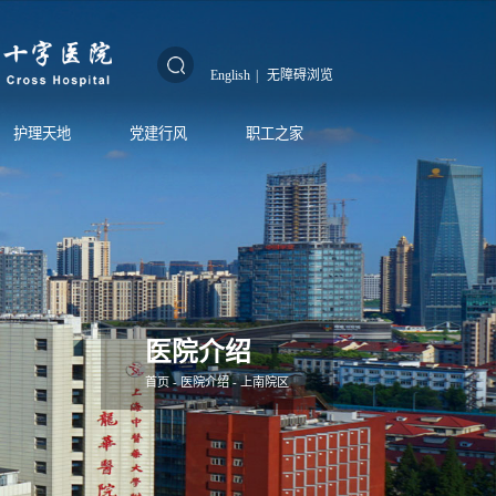
English
|
无障碍浏览
护理天地
党建行风
职工之家
医院介绍
首页
-
医院介绍
-
上南院区