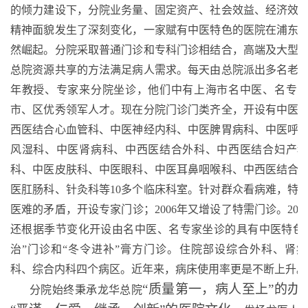
的倾力建设下，分院业务量、固定资产、社会效益、经济效
精神面貌发生了深刻变化，一家赋有中医特色的医院在浦东
然崛起。分院采取普通门诊和专科门诊相结合，高端及大型
总院资源共享的方法满足病人需求。每天由总院派出多名老
年教授、专家来分院坐诊，他们中有上海市名中医、名专
市、区优秀领军人才。现在分院门诊门类齐全，开设有中医
西医结合心血管科、中医神经内科、中医脾胃病科、中医呼
风湿科、中医肾病科、中西医结合外科、中西医结合妇产
科、中医皮肤科、中医眼科、中医耳鼻咽喉科、中西医结合
医肛肠科、针灸科等10多个临床科室。针对群众看病难，特
医难的矛盾，开设专家门诊；2006年又增设了特需门诊。200
还根据季节变化开设由名中医、名专家坐诊的具有中医特色
治”门诊和“冬令进补”膏方门诊。住院部设综合外科、肾
科、综合内科四个病区。近年来，病床使用率更是不断上升。
“质量第一，病人至上”的办
分院始终秉承龙华总院