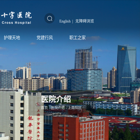
English
|
无障碍浏览
护理天地
党建行风
职工之家
医院介绍
首页
-
医院介绍
-
上南院区